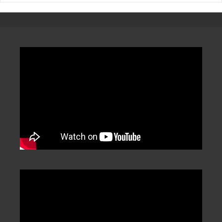
章
分
類
/
Categorization