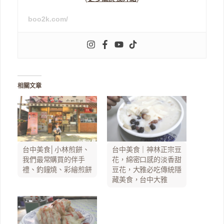
boo2k.com/
相關文章
台中美食│小林煎餅、
台中美食｜神林正宗豆
我們最常購買的伴手
花，綿密口感的淡香甜
禮、釣鐘燒、彩繪煎餅
豆花，大雅必吃傳統隱
藏美食，台中大雅