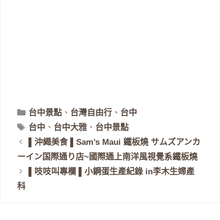
分
台中景點
、
台灣自由行
、
台中
類
標
台中
、
台中大雅
、
台中景點
籤
▌沖繩美食 ▌Sam’s Maui 鐵板燒 サムズアンカ
ーイン国際通り店~國際通上南洋風視覺系鐵板燒
▌吱吱叫專欄 ▌小鋼蛋生產紀錄 in李木生婦產
科