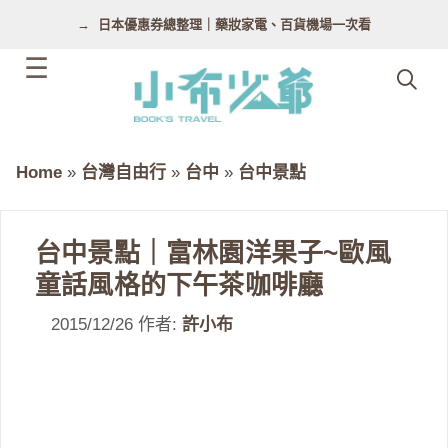
跳
日本優惠券總整理｜藥妝家電、百貨機場一次看
至
主
要
內
容
Home
»
台灣自由行
»
台中
»
台中景點
台中景點｜富林園洋果子~歐風
童話風格的下午茶咖啡廳
2015/12/26
作者:
許小布