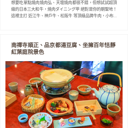
想要吃單點燒肉燒肉弘、天壇燒肉都很不錯，但想試試超頂
級的日本三大和牛，焼肉ダイニング甲 絕對是你的朝聖地！
這裡主打 近江牛、神戶牛、松阪牛 等頂級品牌牛肉，小布...
南禪寺順正、品京都湯豆腐、坐擁百年恬靜
紅葉庭院景色