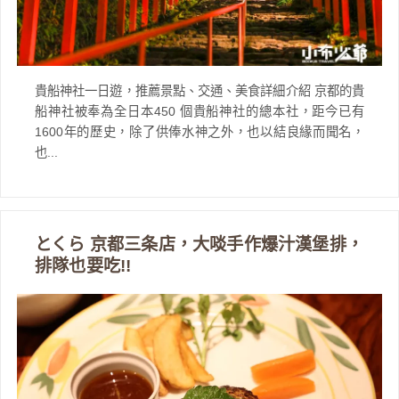
貴船神社一日遊，推薦景點、交通、美食詳細介紹 京都的貴
船神社被奉為全日本450 個貴船神社的總本社，距今已有
1600年的歷史，除了供俸水神之外，也以結良緣而聞名，
也...
とくら 京都三条店，大啖手作爆汁漢堡排，
排隊也要吃!!