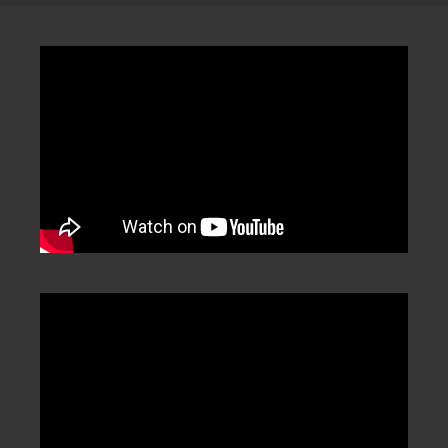
類
/
Categorization