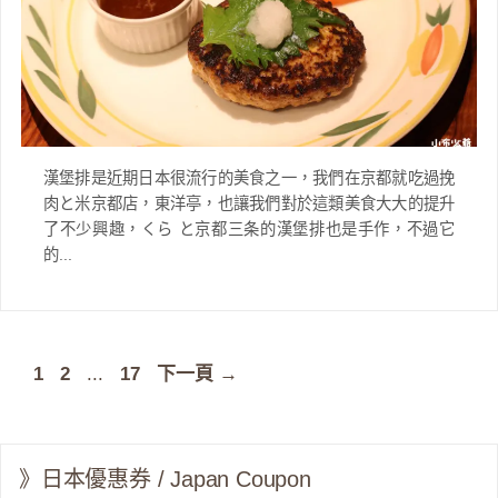
漢堡排是近期日本很流行的美食之一，我們在京都就吃過挽
肉と米京都店，東洋亭，也讓我們對於這類美食大大的提升
了不少興趣，くら と京都三条的漢堡排也是手作，不過它
的...
頁
頁
頁
1
2
...
17
下一頁
→
面
面
面
》日本優惠券 / Japan Coupon