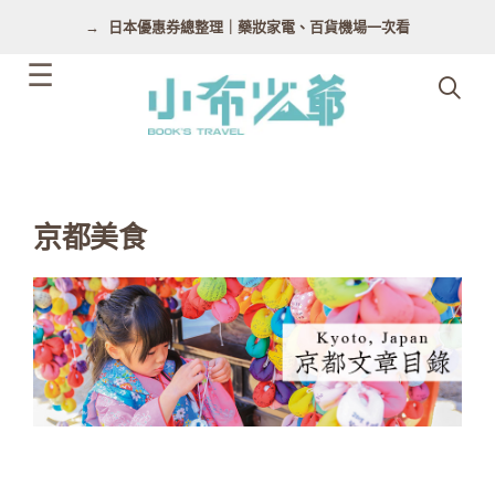
跳
日本優惠券總整理｜藥妝家電、百貨機場一次看
至
主
要
內
容
京都美食