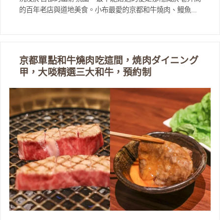
的百年老店與道地美食。小布最愛的京都和牛燒肉、鰻魚...
京都單點和牛燒肉吃這間，焼肉ダイニング
甲，大啖精選三大和牛，預約制