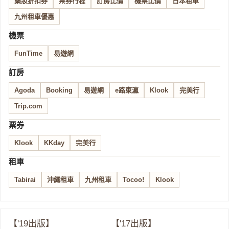
藥妝折扣券
票券行程
訂房比價
機票比價
日本租車
九州租車優惠
機票
FunTime
易遊網
訂房
Agoda
Booking
易遊網
e路東瀛
Klook
完美行
Trip.com
票券
Klook
KKday
完美行
租車
Tabirai
沖繩租車
九州租車
Tocoo!
Klook
【'19出版】
【'17出版】