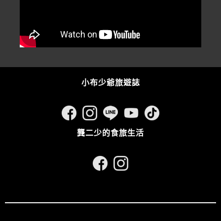
小布少爺旅遊誌
龔二少的食旅生活