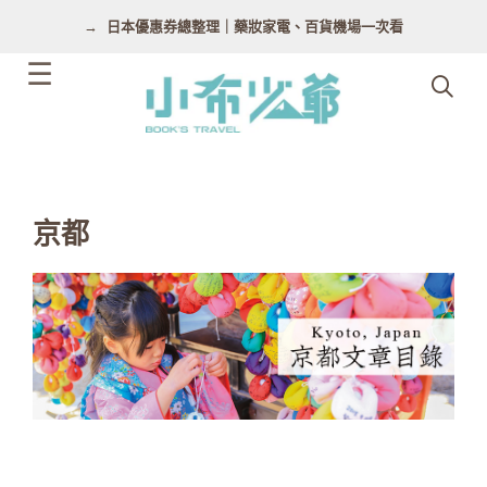
跳
日本優惠券總整理｜藥妝家電、百貨機場一次看
至
主
要
內
容
京都