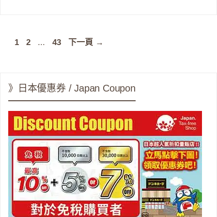
頁
頁
頁
1
2
...
43
下一頁
→
面
面
面
》日本優惠券 / Japan Coupon