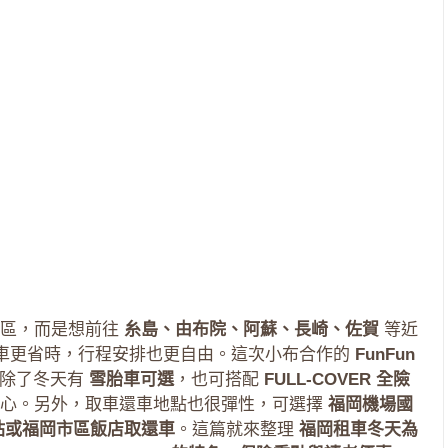
市區，而是想前往
糸島、由布院、阿蘇、長崎、佐賀
等近
車更省時，行程安排也更自由。這次小布合作的
FunFun
。除了冬天有
雪胎車可選
，也可搭配
FULL-COVER 全險
安心。另外，取車還車地點也很彈性，可選擇
福岡機場國
站或福岡市區飯店取還車
。這篇就來整理
福岡租車冬天為