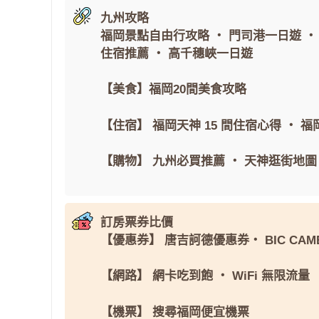
九州攻略
福岡景點自由行攻略
・
門司港一日遊
住宿推薦
・
高千穗峽一日遊
【美食】
福岡20間美食攻略
【住宿】
福岡天神 15 間住宿心得
・
福岡
【購物】
九州必買推薦
・
天神逛街地圖
訂房票券比價
【優惠券】
唐吉訶德優惠券
・
BIC CAM
【網路】
網卡吃到飽
・
WiFi 無限流量
【機票】
搜尋福岡便宜機票