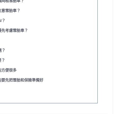
福岡租雪胎車？
注意雪胎車？
al？
優先考慮雪胎車？
麼選？
要？
的方便很多
的要先把雪胎和保險準備好