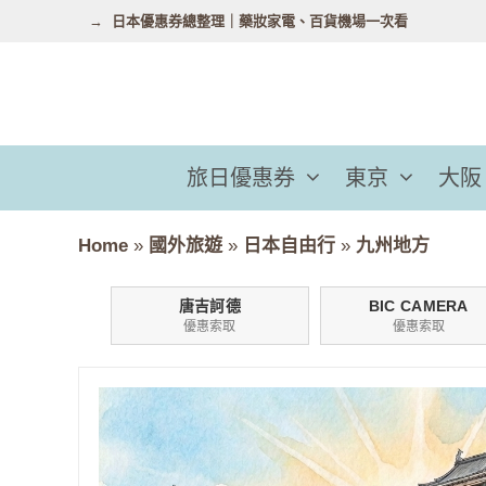
跳
日本優惠券總整理｜藥妝家電、百貨機場一次看
至
主
要
內
容
旅日優惠券
東京
大阪
Home
»
國外旅遊
»
日本自由行
»
九州地方
唐吉訶德
BIC CAMERA
優惠索取
優惠索取