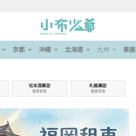
京都
沖繩
北海道
九州
泰國
松本清藥妝
札幌藥妝
優惠索取
優惠索取