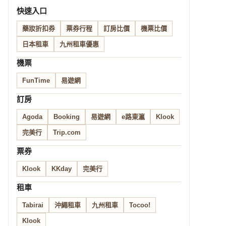
快速入口
藥妝折扣券
票券行程
訂房比價
機票比價
日本租車
九州租車優惠
機票
FunTime
易遊網
訂房
Agoda
Booking
易遊網
e路東瀛
Klook
完美行
Trip.com
票券
Klook
KKday
完美行
租車
Tabirai
沖繩租車
九州租車
Tocoo!
Klook