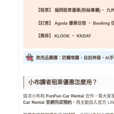
【租車】
福岡租車優惠(粉絲專屬)
、
九
【訂房】
Agoda 優惠住宿
・
Booking
【票券】
KLOOK
・
KKDAY
旅用品團購：防曬噴霧、自拍神器、AI
小布讀者租車優惠怎麼用？
這次小布和
FunFun Car Rental
合作，幫大家
Car Rental 官網完成預約
，再主動加入官方 LI