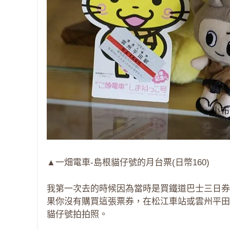
▲一畑電車-島根貓仔號的月台票(日幣160)
我第一次去的時候因為當時是買鐵道巴士三日券
果你沒有購買這張票券，在松江車站或雲州平田
貓仔號拍拍照。