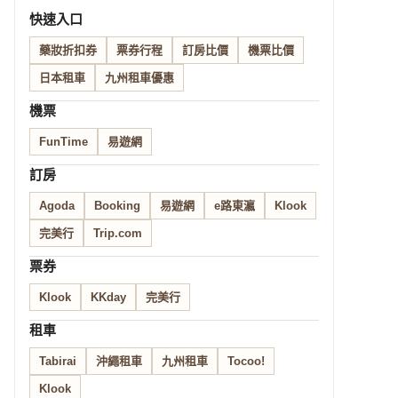
快速入口
藥妝折扣券
票券行程
訂房比價
機票比價
日本租車
九州租車優惠
機票
FunTime
易遊網
訂房
Agoda
Booking
易遊網
e路東瀛
Klook
完美行
Trip.com
票券
Klook
KKday
完美行
租車
Tabirai
沖繩租車
九州租車
Tocoo!
Klook