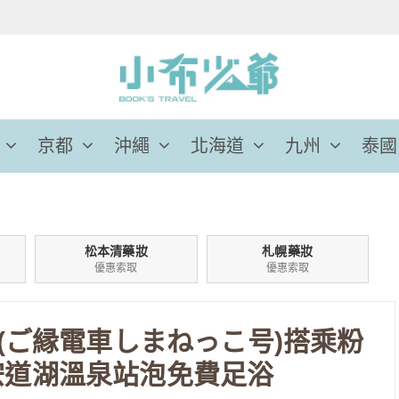
京都
沖繩
北海道
九州
泰國
松本清藥妝
札幌藥妝
優惠索取
優惠索取
(ご縁電車しまねっこ号)搭乘粉
宍道湖溫泉站泡免費足浴