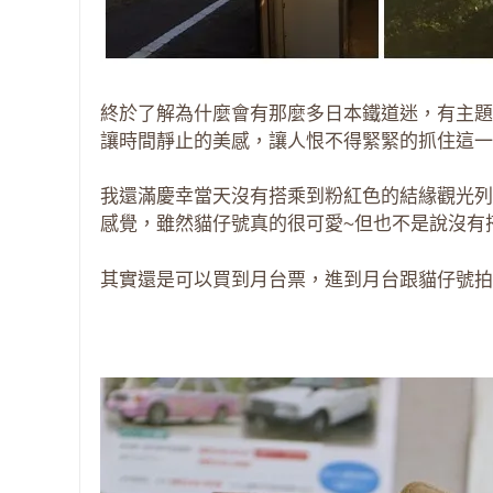
終於了解為什麼會有那麼多日本鐵道迷，有主題
讓時間靜止的美感，讓人恨不得緊緊的抓住這一
我還滿慶幸當天沒有搭乘到粉紅色的結緣觀光列
感覺，雖然貓仔號真的很可愛~但也不是說沒有
其實還是可以買到月台票，進到月台跟貓仔號拍