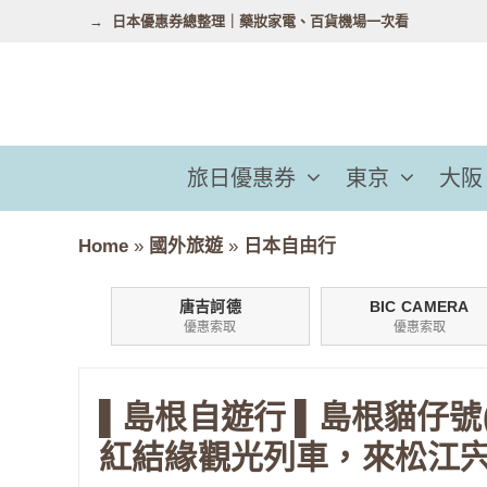
跳
日本優惠券總整理｜藥妝家電、百貨機場一次看
至
主
要
內
容
旅日優惠券
東京
大阪
Home
»
國外旅遊
»
日本自由行
唐吉訶德
BIC CAMERA
優惠索取
優惠索取
▌島根自遊行 ▌島根貓仔號
紅結緣觀光列車，來松江