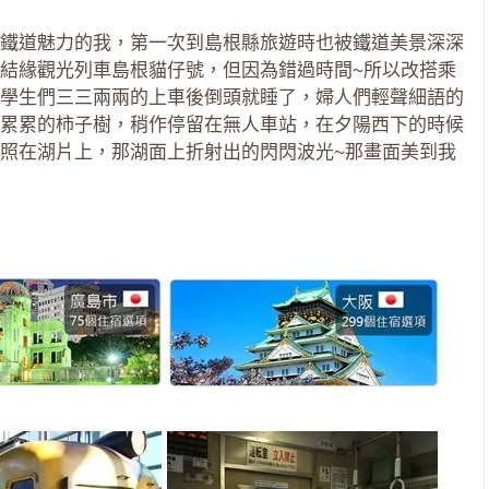
鐵道魅力的我，第一次到島根縣旅遊時也被鐵道美景深深
結緣觀光列車島根貓仔號，但因為錯過時間~所以改搭乘
學生們三三兩兩的上車後倒頭就睡了，婦人們輕聲細語的
累累的柿子樹，稍作停留在無人車站，在夕陽西下的時候
照在湖片上，那湖面上折射出的閃閃波光~那畫面美到我