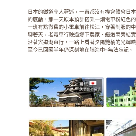
日本的鐵道令人著迷，一直都沒有機會體會日本
的感動，那一天原本預計搭乘一畑電車粉紅色的
一班有點微舊的小電車前往松江，穿著制服的中
聊著天，老電車行駛過鄉下農家、鐵道兩旁結實
沿著宍道湖直行，一路上看著夕陽艷橘的光輝映
至今已回國半年仍深刻地在腦海中~無法忘記。