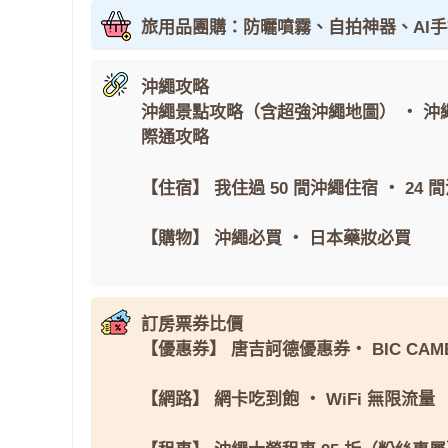
旅用品團購：防曬噴霧、自拍神器、AI
沖繩攻略
沖繩景點攻略（含超強沖繩地圖）
・
沖
際通攻略
【住宿】
我住過 50 間沖繩住宿
・
24 
【購物】
沖繩必買
・
日本藥妝必買
訂房票券比價
【優惠券】
唐吉訶德優惠券
・
BIC CAM
【網路】
網卡吃到飽
・
WiFi 無限流量