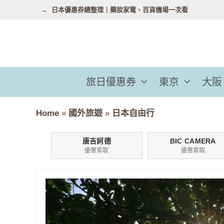
跳
日本優惠券總整理｜藥妝家電、百貨機場一次看
至
主
要
內
容
旅日優惠券
東京
大阪
Home
»
國外旅遊
»
日本自由行
唐吉訶德
BIC CAMERA
優惠索取
優惠索取