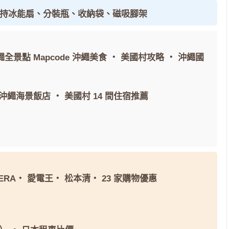
手持冰能扇、分裝瓶、收納袋、磁吸腳架
繩全景點 Mapcode
沖繩美食
・
美國村攻略
・
沖繩國
間沖繩海景飯店
・
美國村 14 間住宿推薦
ERA
・
愛電王
・
松本清
・
23 家購物優惠