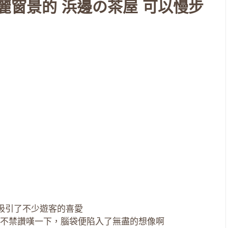
麗窗景的 浜邊の茶屋 可以慢步
，吸引了不少遊客的喜愛
不禁讚嘆一下，腦袋便陷入了無盡的想像啊