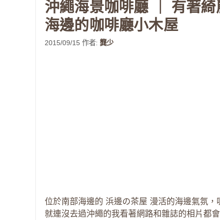
沖繩海景咖啡廳 ｜ 有著綺
海邊的咖啡廳小木屋
2015/09/15
作者:
龔少
位於南部海邊的 浜邊の茶屋 漫活的海邊氣氛
就連沒去過沖繩的我看著網路和雜誌的相片都會