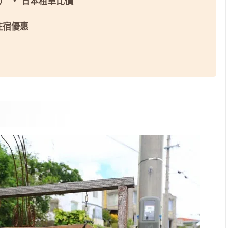
屬）
・
日本租車比價
 住宿優惠