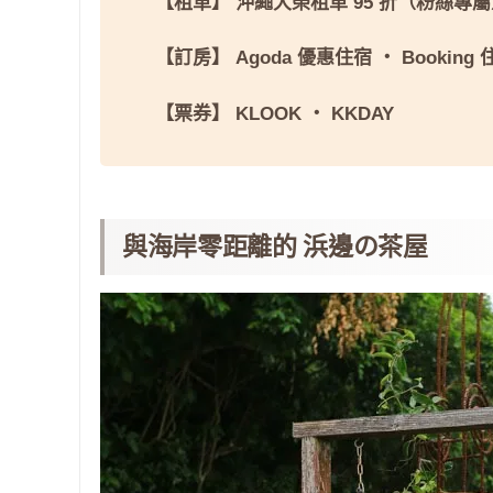
【租車】
沖繩大榮租車 95 折（粉絲專
【訂房】
Agoda 優惠住宿
・
Booking
【票券】
KLOOK
・
KKDAY
與海岸零距離的 浜邊の茶屋