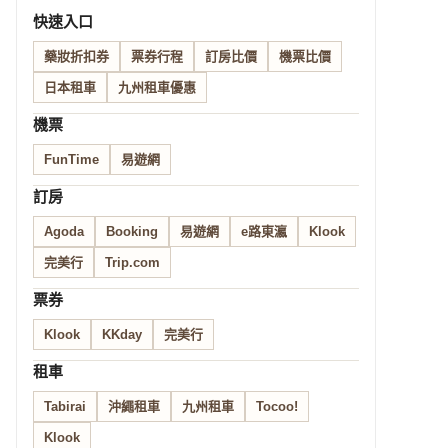
快速入口
藥妝折扣券
票券行程
訂房比價
機票比價
日本租車
九州租車優惠
機票
FunTime
易遊網
訂房
Agoda
Booking
易遊網
e路東瀛
Klook
完美行
Trip.com
票券
Klook
KKday
完美行
租車
Tabirai
沖繩租車
九州租車
Tocoo!
Klook