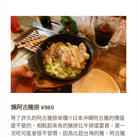
燒阿古豬排 ¥980
等了許久的阿古豬排來囉!!!日本沖繩阿古豬的價值
是不斐的、相較起來有的豬排比牛排還要貴，第一
次吃可能會很不習慣，因為比起台灣的豬，阿古豬