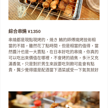
綜合串燒
¥1350
串燒都是現點現烤的，焼き 鷠的師傅燒烤技術相
當的不錯，雖然花了點時間，但是相當的值得，當
然醬汁也是一大賣點，在日本好吃的串燒，你真的
可以吃出來價值在哪裡，不會烤的過焦，多汁又充
滿香氣，只是對於男生來說要吃到飽可能會有點
貴，龔少覺得還是配酒當下酒菜感受一下氣氛就好