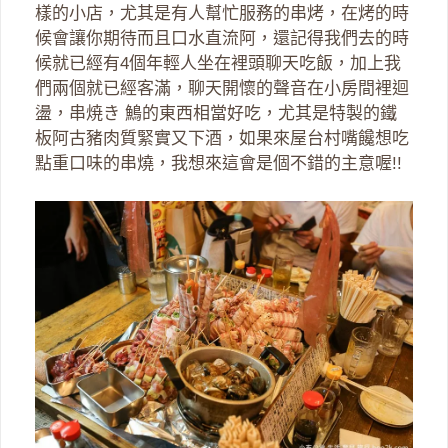
樣的小店，尤其是有人幫忙服務的串烤，在烤的時
候會讓你期待而且口水直流阿，還記得我們去的時
候就已經有4個年輕人坐在裡頭聊天吃飯，加上我
們兩個就已經客滿，聊天開懷的聲音在小房間裡迴
盪，串焼き 鷠的東西相當好吃，尤其是特製的鐵
板阿古豬肉質緊實又下酒，如果來屋台村嘴饞想吃
點重口味的串燒，我想來這會是個不錯的主意喔!!