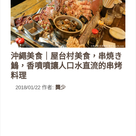
沖繩美食｜屋台村美食，串焼き
鷠，香噴噴讓人口水直流的串烤
料理
2018/01/22
作者:
龔少