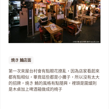
焼き 鷠店面
第一次來屋台村會有點眼花撩亂，因為店家看起來
都有點相似，畢竟這些都是小攤子，所以沒有太大
的招牌，焼き 鷠的風格有點隨興，裡頭是圍爐則
是木桌加上啤酒箱做成的椅子