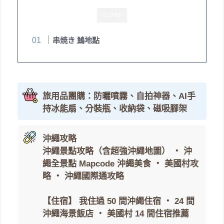
CLOSE
串焼き 鷠地點
旅用品團購：防曬噴霧、自拍神器、AI手
持冰能扇、分裝瓶、收納袋、磁吸腳架
沖繩攻略
沖繩景點攻略（含超強沖繩地圖）
・
沖
繩全景點 Mapcode
沖繩美食
・
美國村攻
略
・
沖繩國際通攻略
【住宿】
我住過 50 間沖繩住宿
・
24 間
沖繩海景飯店
・
美國村 14 間住宿推薦