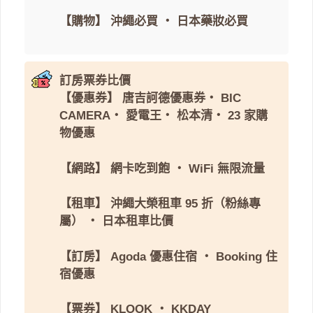
【購物】
沖繩必買
・
日本藥妝必買
訂房票券比價
【優惠券】
唐吉訶德優惠券
・
BIC
CAMERA
・
愛電王
・
松本清
・
23 家購
物優惠
【網路】
網卡吃到飽
・
WiFi 無限流量
【租車】
沖繩大榮租車 95 折（粉絲專
屬）
・
日本租車比價
【訂房】
Agoda 優惠住宿
・
Booking 住
宿優惠
【票券】
KLOOK
・
KKDAY