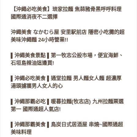
【沖繩必吃美食】琉家拉麵 焦蒜豬骨黑呼呼料理
國際通消夜不二選擇
沖繩美食 なかむら屋 安里駅前店 隱密小吃攤的超
美味沖繩麵 24小時營業!!
▌沖繩美食景點 ▌第一牧志公設市場，便宜海鮮、
石垣島辣油這邊買!
▌沖繩必吃美食 ▌通堂拉麵 男人麵女人麵 超濃厚
湯頭擄獲男人女人的心
▌沖繩那霸必吃 ▌暖暮拉麵(牧志店) 九州拉麵票選
第一 國際通超人氣店!
▌沖繩那霸美食 ▌鳥炭日式居酒屋 串燒~國際通超
美味料理