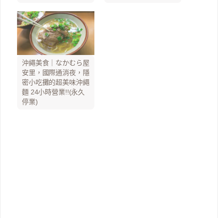
沖繩美食｜なかむら屋
安里，國際通消夜，隱
密小吃攤的超美味沖繩
麵 24小時營業!!(永久
停業)