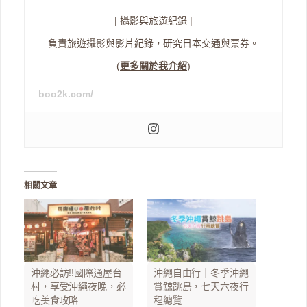
| 攝影與旅遊紀錄 |
負責旅遊攝影與影片紀錄，研究日本交通與票券。
(
更多關於我介紹
)
boo2k.com/
相關文章
沖繩必訪!!國際通屋台
沖繩自由行｜冬季沖繩
村，享受沖繩夜晚，必
賞鯨跳島，七天六夜行
吃美食攻略
程總覽