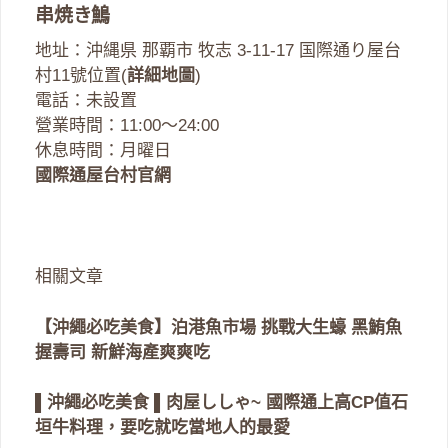
串焼き鷠
地址：沖縄県 那覇市 牧志 3-11-17 国際通り屋台
村11號位置(
詳細地圖
)
電話：未設置
營業時間：11:00～24:00
休息時間：月曜日
國際通屋台村官網
相關文章
【沖繩必吃美食】泊港魚市場 挑戰大生蠔 黑鮪魚
握壽司 新鮮海產爽爽吃
▌沖繩必吃美食 ▌肉屋ししゃ~ 國際通上高CP值石
垣牛料理，要吃就吃當地人的最愛