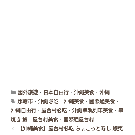
分
國外旅遊
、
日本自由行
、
沖繩美食
、
沖繩
類
標
那霸市
、
沖繩必吃
、
沖繩美食
、
國際通美食
、
籤
沖繩自由行
、
屋台村必吃
、
沖繩單軌列車美食
、
串
焼き 鷠
、
屋台村美食
、
國際通屋台村
【沖繩美食】屋台村必吃 ちょこっと寿し 蝦夷