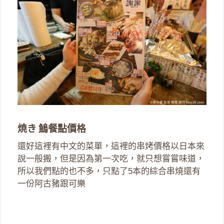
焼き 鷠餐點價格
還好這裡有中文的菜單，這裡的串烤價格以日本來
說一般搬，但是因為第一次吃，就只想嘗嘗味道，
所以我們點的也不多，只點了5本的綜合串燒還有
一份阿古豬跟可樂