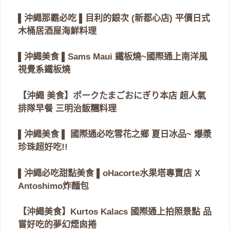
▌沖繩那霸必吃 ▌目利的銀次 (新都心店) 平價日式
木桶居酒屋海鮮料理
▌沖繩美食 ▌Sams Maui 鐵板燒~國際通上南洋風
視覺系鐵板燒
【沖繩 美食】ポークたまごおにぎり本店 超人氣
排隊早餐 三明治飯糰料理
▌沖繩美食 ▌ 國際通必吃雪花之鄉 夏日冰品~ 爆漿
珍珠超好吃!!
▌沖繩必吃甜點美食 ▌oHacorte水果塔專賣店 X
Antoshimo炸麵包
【沖繩美食】Kurtos Kalacs 國際通上拍照景點 品
嘗好吃的夢幻煙囪捲