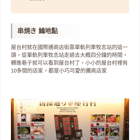
串焼き 鷠地點
屋台村就在國際通商店街靠單軌列車牧志站的這一
頭，從單軌列車牧志站走過去大概四分鐘的時間，
轉進巷子就可以看到屋台村了，小小的屋台村裡有
10多間的店家，都是小巧可愛的攤商店家