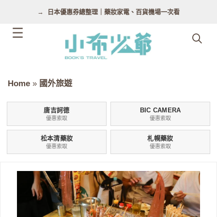
跳
日本優惠券總整理｜藥妝家電、百貨機場一次看
至
主
要
內
容
Home
»
國外旅遊
唐吉訶德
BIC CAMERA
優惠索取
優惠索取
松本清藥妝
札幌藥妝
優惠索取
優惠索取