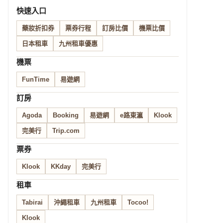
快速入口
藥妝折扣券
票券行程
訂房比價
機票比價
日本租車
九州租車優惠
機票
FunTime
易遊網
訂房
Agoda
Booking
易遊網
e路東瀛
Klook
完美行
Trip.com
票券
Klook
KKday
完美行
租車
Tabirai
沖繩租車
九州租車
Tocoo!
Klook