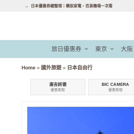
跳
日本優惠券總整理｜藥妝家電、百貨機場一次看
至
主
要
內
容
旅日優惠券
東京
大阪
Home
»
國外旅遊
»
日本自由行
唐吉訶德
BIC CAMERA
優惠索取
優惠索取