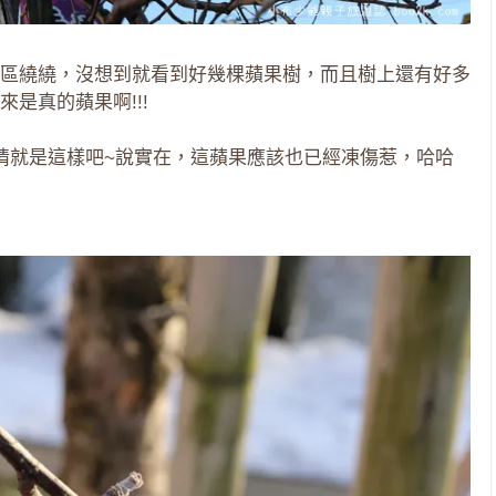
區繞繞，沒想到就看到好幾棵蘋果樹，而且樹上還有好多
是真的蘋果啊!!!
情就是這樣吧~說實在，這蘋果應該也已經凍傷惹，哈哈