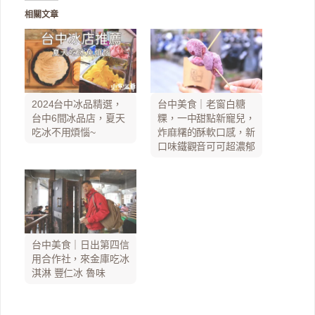
相關文章
2024台中冰品精選，
台中美食｜老窗白糖
台中6間冰品店，夏天
粿，一中甜點新寵兒，
吃冰不用煩惱~
炸麻糬的酥軟口感，新
口味鐵觀音可可超濃郁
台中美食｜日出第四信
用合作社，來金庫吃冰
淇淋 豐仁冰 魯味