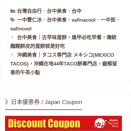
分
台灣自由行
、
台中美食
、
台中
類
標
一中豐仁冰
、
台中美食
、
safinacool
、
一中街
、
籤
safincool
台中美食｜古早味蛋餅，逢甲必吃早餐，傳統
麵糊餅皮的蛋餅就是好吃
沖繩美食｜タコス専門店 メキシコ(MEXICO
TACOS)，沖繩在地44年TACO餅專門店，齒頰留
香的午茶小點
》日本優惠券 / Japan Coupon