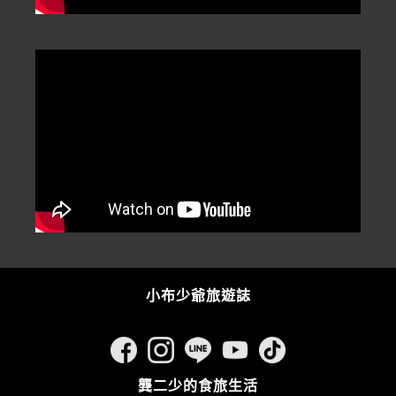
小布少爺旅遊誌
龔二少的食旅生活