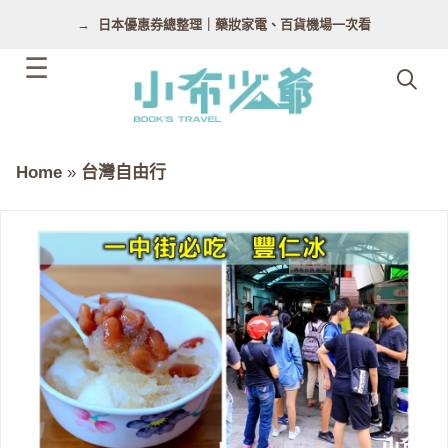
跳
日本優惠券總整理｜藥妝家電、百貨機場一次看
至
主
要
內
容
Home
»
台灣自由行