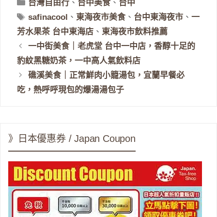
分
台灣自由行
、
台中美食
、
台中
類
標
safinacool
、
東海夜市美食
、
台中東海夜市
、
一
籤
芳水果茶 台中東海店
、
東海夜市飲料推薦
一中街美食｜老虎堂 台中一中店，香醇十足的
豹紋黑糖奶茶，一中高人氣飲料店
礁溪美食｜正常鮮肉小籠湯包，宜蘭早餐必
吃，熱呼呼現包的爆湯湯包子
》日本優惠券 / Japan Coupon