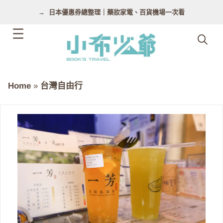
跳
日本優惠券總整理｜藥妝家電、百貨機場一次看
至
主
要
內
容
Home
»
台灣自由行