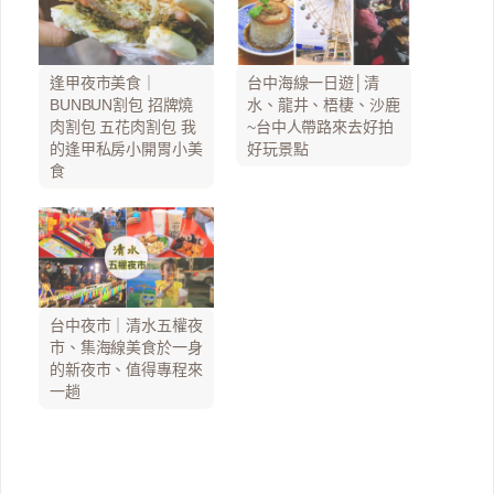
逢甲夜市美食｜
台中海線一日遊│清
BUNBUN割包 招牌燒
水、龍井、梧棲、沙鹿
肉割包 五花肉割包 我
~台中人帶路來去好拍
的逢甲私房小開胃小美
好玩景點
食
台中夜市｜清水五權夜
市、集海線美食於一身
的新夜市、值得專程來
一趟