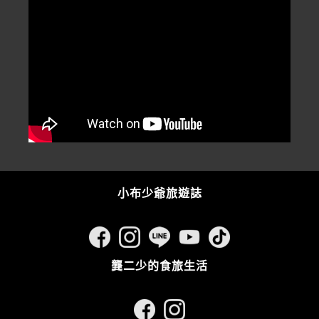
小布少爺旅遊誌
龔二少的食旅生活