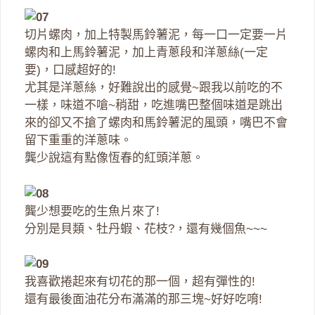
切片螺肉，加上特製馬鈴薯泥，每一口一定要一片
螺肉和上馬鈴薯泥，加上青蔥段和洋蔥絲(一定
要)，口感超好的!
尤其是洋蔥絲，好難說出的感覺~跟我以前吃的不
一樣，味道不嗆~稍甜，吃進嘴巴整個味道是跳出
來的卻又不搶了螺肉和馬鈴薯泥的風頭，嘴巴不會
留下重重的洋蔥味。
龔少說這有點像恆春的紅頭洋蔥。
龔少想要吃的生魚片來了!
分別是貝類、牡丹蝦、花枝?，還有幾個魚~~~
我喜歡捲起來有切花的那一個，超有彈性的!
還有最後面油花分布滿滿的那三塊~好好吃唷!