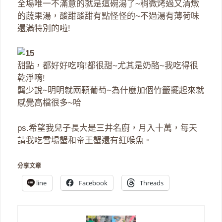
全場唯一不滿意的就是這碗湯了~稍微烤過又清燉
的蔬果湯，酸甜酸甜有點怪怪的~不過湯有薄荷味
還滿特別的啦!
甜點，都好好吃唷!都很甜~尤其是奶酪~我吃得很
乾淨唷!
龔少說~明明就兩顆葡萄~為什麼加個竹籤擺起來就
感覺高檔很多~哈
ps.希望我兒子長大是三井名廚，月入十萬，每天
請我吃雪場蟹和帝王蟹還有紅喉魚。
分享文章
line
Facebook
Threads