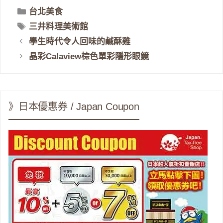
分
台北美食
類
標
三井料理美術館
籤
學生時代令人回味的鹹酥雞
晶彩Calaview棕色單彩隱形眼鏡
》日本優惠券 / Japan Coupon