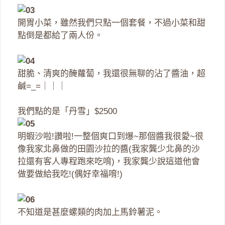
開胃小菜，雖然我們只點一個套餐，不過小菜和甜
點倒是都給了兩人份。
甜脆、清爽的醃蘿蔔，我還很無聊的沾了醬油，超
鹹=_=｜｜｜
我們點的是「丹雪」$2500
明蝦沙啦!讚啦!一整個爽口到爆~那個醬我很愛~很
像我家北鼻做的田園沙拉的醬(我家龔少北鼻的沙
拉還有客人專程跑來吃唷)，我家龔少說這道他會
做要做給我吃!(偶好幸福唷!)
不知道是甚麼螺類的肉加上馬鈴薯泥。