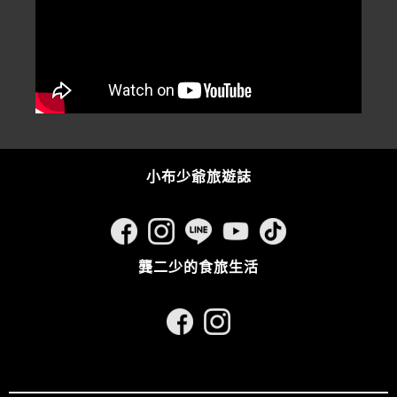
小布少爺旅遊誌
龔二少的食旅生活