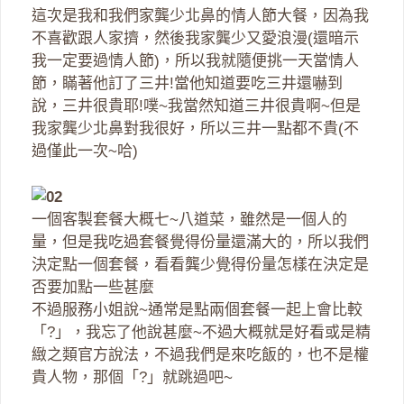
這次是我和我們家龔少北鼻的情人節大餐，因為我
不喜歡跟人家擠，然後我家龔少又愛浪漫(還暗示
我一定要過情人節)，所以我就隨便挑一天當情人
節，瞞著他訂了三井!當他知道要吃三井還嚇到
說，三井很貴耶!噗~我當然知道三井很貴啊~但是
我家龔少北鼻對我很好，所以三井一點都不貴(不
過僅此一次~哈)
一個客製套餐大概七~八道菜，雖然是一個人的
量，但是我吃過套餐覺得份量還滿大的，所以我們
決定點一個套餐，看看龔少覺得份量怎樣在決定是
否要加點一些甚麼
不過服務小姐說~通常是點兩個套餐一起上會比較
「?」，我忘了他說甚麼~不過大概就是好看或是精
緻之類官方說法，不過我們是來吃飯的，也不是權
貴人物，那個「?」就跳過吧~