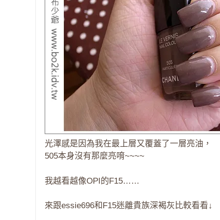
光澤感是因為我在最上層又覆蓋了一層亮油，
505本身沒有那麼亮唷~~~~
我越看越像OPI的F15……
來跟essie696和F15迷離貴族深褐灰比較看看↓