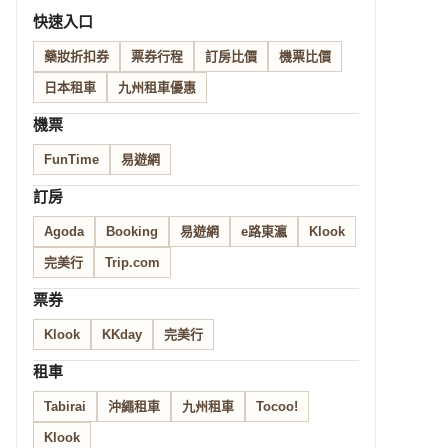
快速入口
藥妝折扣券
票券行程
訂房比價
機票比價
日本租車
九州租車優惠
機票
FunTime
易遊網
訂房
Agoda
Booking
易遊網
e路東瀛
Klook
完美行
Trip.com
票券
Klook
KKday
完美行
租車
Tabirai
沖繩租車
九州租車
Tocoo!
Klook