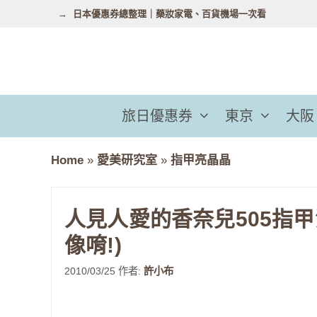
跳
日本優惠券總整理｜藥妝家電、百貨機場一次看
至
主
要
內
容
旅日優惠券
東京
大阪
Home
»
愛美研究室
»
指甲亮晶晶
人見人愛的香奈兒505指甲油
像唷!)
2010/03/25
作者:
許小布