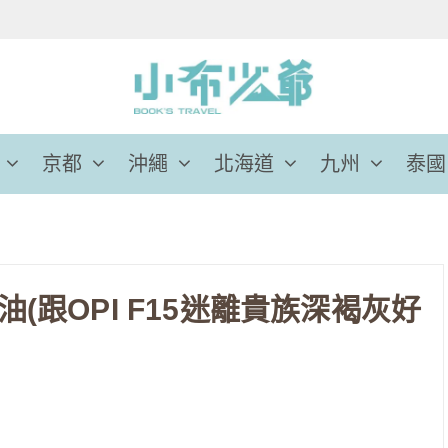
京都
沖繩
北海道
九州
泰國
(跟OPI F15迷離貴族深褐灰好