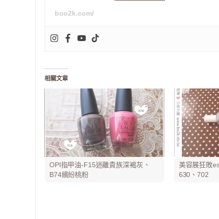
boo2k.com/
相關文章
OPI指甲油-F15迷離貴族深褐灰、
美容展狂敗ess
B74繽紛桃粉
630、702