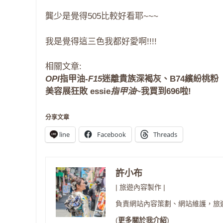
龔少是覺得505比較好看耶~~~
我是覺得這三色我都好愛啊!!!!
相關文章:
OPI
指甲油-
F15
迷離貴族深褐灰、B74繽紛桃粉
美容展狂敗 essie
指甲油
~我買到696啦!
分享文章
line
Facebook
Threads
許小布
| 旅遊內容製作 |
負責網站內容策劃、網站維護，旅
(
更多關於我介紹
)