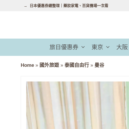
跳
日本優惠券總整理｜藥妝家電、百貨機場一次看
至
主
要
內
容
旅日優惠券
東京
大阪
Home
»
國外旅遊
»
泰國自由行
»
曼谷