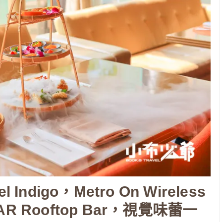
digo，Metro On Wireless
Rooftop Bar，視覺味蕾一