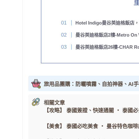
Hotel Indigo曼谷英迪
曼谷英迪格飯店2樓-Metro On
曼谷英迪格飯店26樓-CHAR Roof
旅用品團購：防曬噴霧、自拍神器、AI
相關文章
【攻略】
泰國簽證、快速通關
・
泰國必
【美食】
泰國必吃美食
・
曼谷特色咖啡