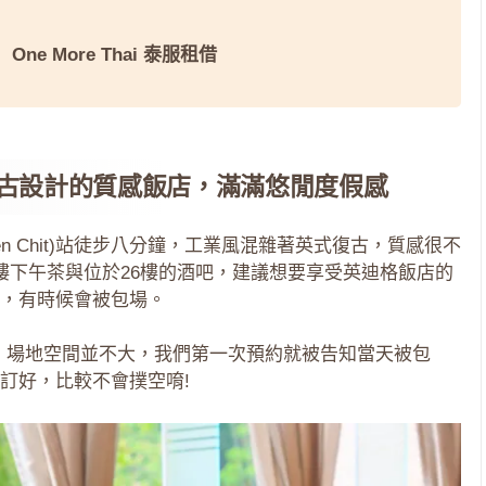
・
One More Thai 泰服租借
飯店，復古設計的質感飯店，滿滿悠閒度假感
S(Phloen Chit)站徒步八分鐘，工業風混雜著英式復古，質感很不
樓下午茶與位於26樓的酒吧，建議想要享受英迪格飯店的
，有時候會被包場。
 Bar，場地空間並不大，我們第一次預約就被告知當天被包
訂好，比較不會撲空唷!