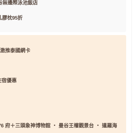
谷無邊際泳池飯店
乳膠枕95折
激推泰國網卡
 住宿優惠
76 府＋三頭象神博物館
・
曼谷王權觀景台
・
暹羅海