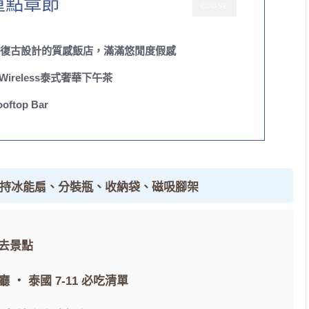
重點章節
CLOSE
格飯店，復古設計的質感飯店，滿滿悠閒度假感
 Wireless泰式奢華下午茶
top Bar
手持冰能扇、分裝瓶、收納袋、磁吸腳架
去景點
廳
・
泰國 7-11 必吃清單