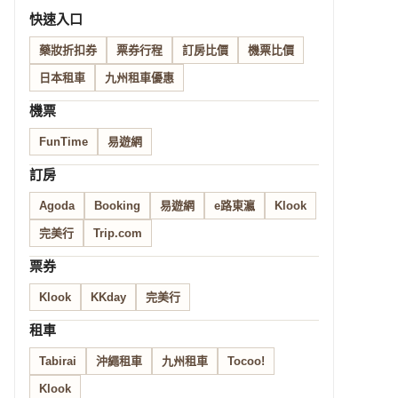
快速入口
藥妝折扣券
票券行程
訂房比價
機票比價
日本租車
九州租車優惠
機票
FunTime
易遊網
訂房
Agoda
Booking
易遊網
e路東瀛
Klook
完美行
Trip.com
票券
Klook
KKday
完美行
租車
Tabirai
沖繩租車
九州租車
Tocoo!
Klook