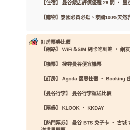
【住宿】
曼谷飯店評價優選 26 間
・
曼
【購物】
泰國必買必逛
、
泰國100%天然
訂房票券比價
【網路】
WiFi＆SIM 網卡吃到飽
・
網友
【機票】
搜尋曼谷便宜機票
【訂房】
Agoda 優惠住宿
・
Booking
【曼谷行李】
曼谷行李運送比價
【票券】
KLOOK
・
KKDAY
【熱門票券】
曼谷 BTS 兔子卡
・
古城 