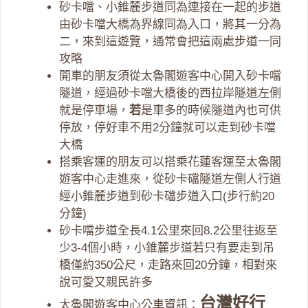
砂卡噹、小錐麓步道同為連接在一起的步道
由砂卡噹大橋為界線同為入口，將其一分為
二，來到這遊覽，通常會把這兩處步道一同
攻略
開車的朋友須從太魯閣遊客中心開入砂卡噹
隧道，經過砂卡噹大橋後的西拉岸隧道左側
就是停車場，
若
是車多的時候隧道內也可供
停放，停好車不用2分鐘就可以走到砂卡噹
大橋
搭乘客運的朋友可以搭乘花蓮客運至太魯閣
遊客中心走進來，從砂卡礑隧道左側人行道
經小錐麓步道到砂卡礑步道入口(步行約20
分鐘)
砂卡噹步道全長4.1公里來回8.2公里往返至
少3-4個小時，小錐麓步道若只有要走到吊
橋僅約350公尺，走路來回20分鐘，相對來
說可愛又親民許多
台灣好行
太魯閣遊客中心公車資訊：