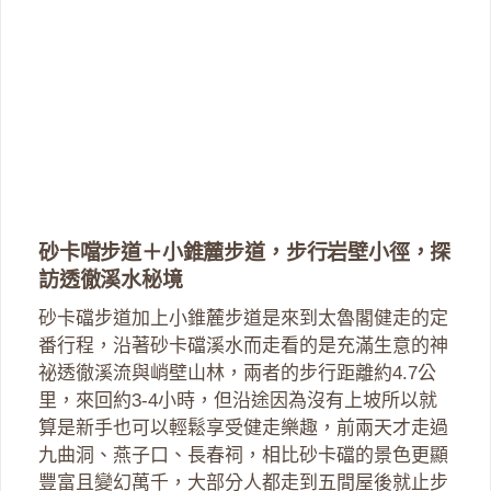
砂卡噹步道＋小錐麓步道，步行岩壁小徑，探
訪透徹溪水秘境
砂卡礑步道加上小錐麓步道是來到太魯閣健走的定
番行程，沿著砂卡礑溪水而走看的是充滿生意的神
祕透徹溪流與峭壁山林，兩者的步行距離約4.7公
里，來回約3-4小時，但沿途因為沒有上坡所以就
算是新手也可以輕鬆享受健走樂趣，前兩天才走過
九曲洞、燕子口、長春祠，相比砂卡礑的景色更顯
豐富且變幻萬千，大部分人都走到五間屋後就止步