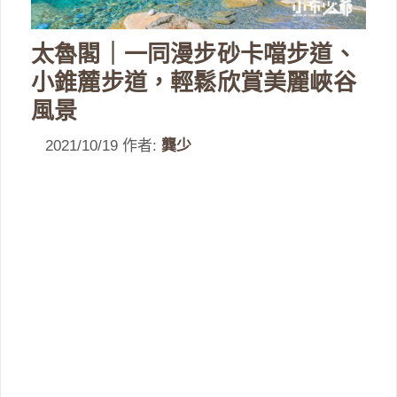
太魯閣｜一同漫步砂卡噹步道、
小錐麓步道，輕鬆欣賞美麗峽谷
風景
2021/10/19
作者:
龔少