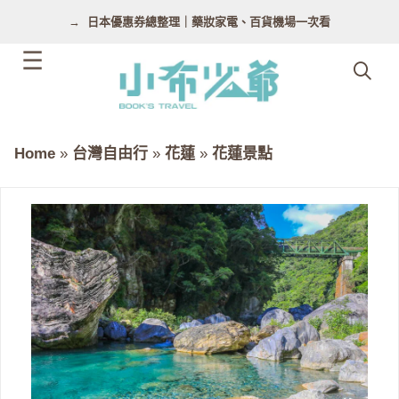
跳
日本優惠券總整理｜藥妝家電、百貨機場一次看
至
主
要
內
容
Home
»
台灣自由行
»
花蓮
»
花蓮景點