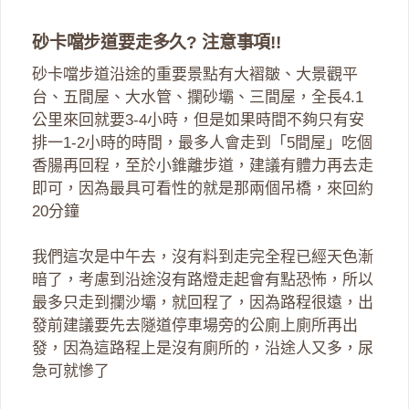
砂卡噹步道要走多久? 注意事項!!
砂卡噹步道沿途的重要景點有大褶皺、大景觀平
台、五間屋、大水管、攔砂壩、三間屋，全長4.1
公里來回就要3-4小時，但是如果時間不夠只有安
排一1-2小時的時間，最多人會走到「5間屋」吃個
香腸再回程，至於小錐離步道，建議有體力再去走
即可，因為最具可看性的就是那兩個吊橋，來回約
20分鐘
我們這次是中午去，沒有料到走完全程已經天色漸
暗了，考慮到沿途沒有路燈走起會有點恐怖，所以
最多只走到攔沙壩，就回程了，因為路程很遠，出
發前建議要先去隧道停車場旁的公廁上廁所再出
發，因為這路程上是沒有廁所的，沿途人又多，尿
急可就慘了