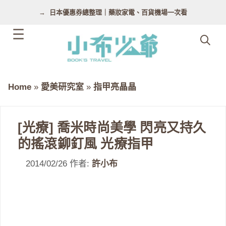
跳
日本優惠券總整理｜藥妝家電、百貨機場一次看
至
主
要
內
容
Home
»
愛美研究室
»
指甲亮晶晶
[光療] 喬米時尚美學 閃亮又持久
的搖滾鉚釘風 光療指甲
2014/02/26
作者:
許小布