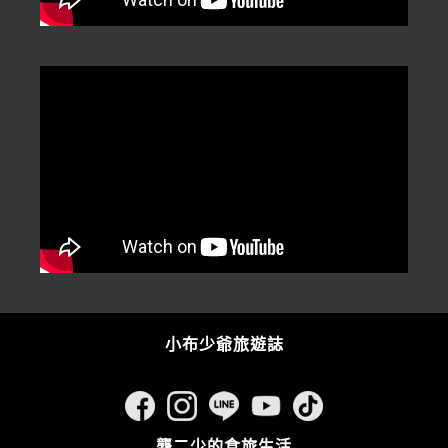
小布少爺旅遊誌
龔二少的食旅生活