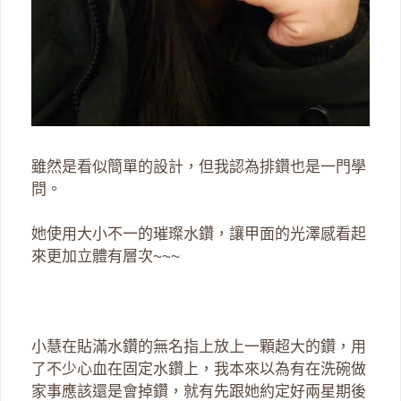
雖然是看似簡單的設計，但我認為排鑽也是一門學
問。
她使用大小不一的璀璨水鑽，讓甲面的光澤感看起
來更加立體有層次~~~
小慧在貼滿水鑽的無名指上放上一顆超大的鑽，用
了不少心血在固定水鑽上，我本來以為有在洗碗做
家事應該還是會掉鑽，就有先跟她約定好兩星期後