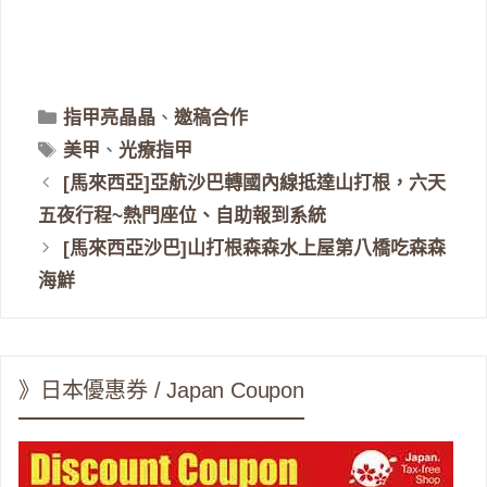
分
指甲亮晶晶
、
邀稿合作
類
標
美甲
、
光療指甲
籤
[馬來西亞]亞航沙巴轉國內線抵達山打根，六天
五夜行程~熱門座位、自助報到系統
[馬來西亞沙巴]山打根森森水上屋第八橋吃森森
海鮮
》日本優惠券 / Japan Coupon