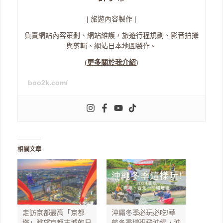
| 旅遊內容製作 |
負責網站內容策劃、網站維護，旅遊行程規劃、影音拍攝
與剪輯、網站日本地圖製作。
(
更多關於我介紹
)
boo2k.com/
相關文章
走訪京都最高「京都
沖繩冬季必玩必吃!華
塔」眺望京都古城的日
航冬季增班飛沖繩，沖