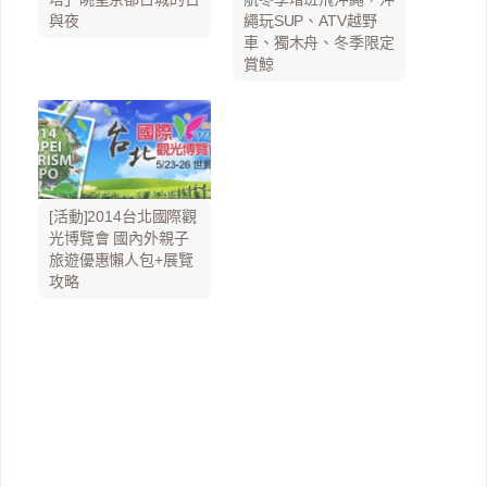
與夜
繩玩SUP、ATV越野
車、獨木舟、冬季限定
賞鯨
[活動]2014台北國際觀
光博覽會 國內外親子
旅遊優惠懶人包+展覽
攻略