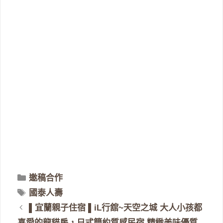
分
邀稿合作
類
標
國泰人壽
籤
▌宜蘭親子住宿 ▌iL行舘~天空之城 大人小孩都
喜愛的龍貓房，日式簡約質感民宿 精緻美味優質