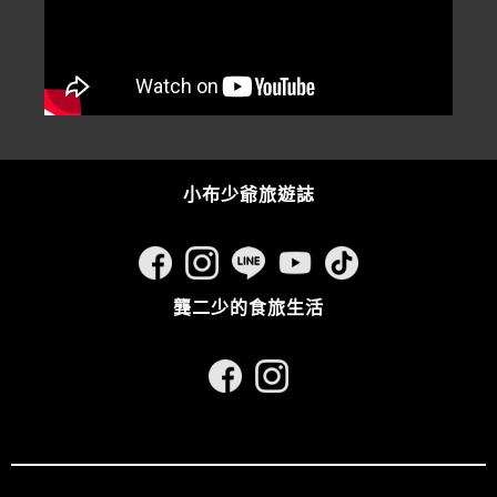
小布少爺旅遊誌
龔二少的食旅生活