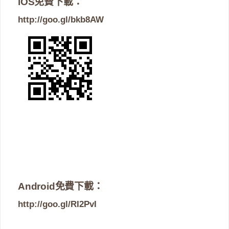
iOS免費下載：
http://goo.gl/bkb8AW
Android免費下載：
http://goo.gl/RI2PvI