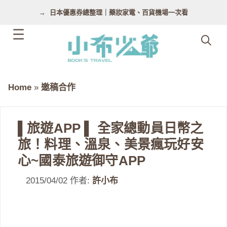
跳
日本優惠券總整理｜藥妝家電、百貨機場一次看
至
主
要
內
容
Home
»
邀稿合作
▌旅遊APP ▌ 全家總動員日幣之
旅！料理、溫泉、美景瘋玩好安
心~國泰旅遊御守APP
2015/04/02
作者:
許小布