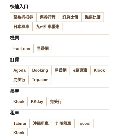
快速入口
藥妝折扣券
票券行程
訂房比價
機票比價
日本租車
九州租車優惠
機票
FunTime
易遊網
訂房
Agoda
Booking
易遊網
e路東瀛
Klook
完美行
Trip.com
票券
Klook
KKday
完美行
租車
Tabirai
沖繩租車
九州租車
Tocoo!
Klook