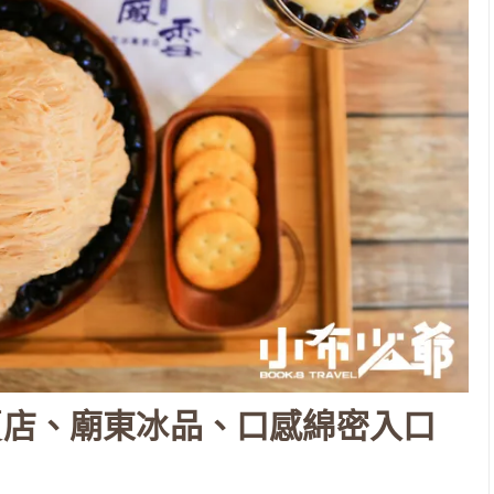
賣店、廟東冰品、口感綿密入口