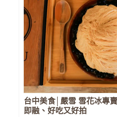
台中美食│嚴雪 雪花冰專
即融、好吃又好拍