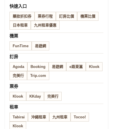
快速入口
藥妝折扣券
票券行程
訂房比價
機票比價
日本租車
九州租車優惠
機票
FunTime
易遊網
訂房
Agoda
Booking
易遊網
e路東瀛
Klook
完美行
Trip.com
票券
Klook
KKday
完美行
租車
Tabirai
沖繩租車
九州租車
Tocoo!
Klook