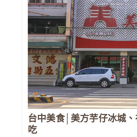
台中美食│美方芋仔冰城、
吃