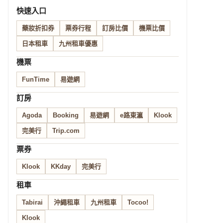
快速入口
藥妝折扣券
票券行程
訂房比價
機票比價
日本租車
九州租車優惠
機票
FunTime
易遊網
訂房
Agoda
Booking
易遊網
e路東瀛
Klook
完美行
Trip.com
票券
Klook
KKday
完美行
租車
Tabirai
沖繩租車
九州租車
Tocoo!
Klook