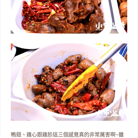
鴨翅、雞心跟雞胗這三個感覺真的非常厲害啊~雖