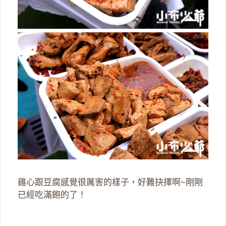
雞心跟豆腐感覺很厲害的樣子，好難抉擇啊~剛剛
已經吃滿飽的了！