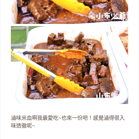
滷味米血啊我最愛吃~也來一份吧！感覺滷得很入
味透徹呢~