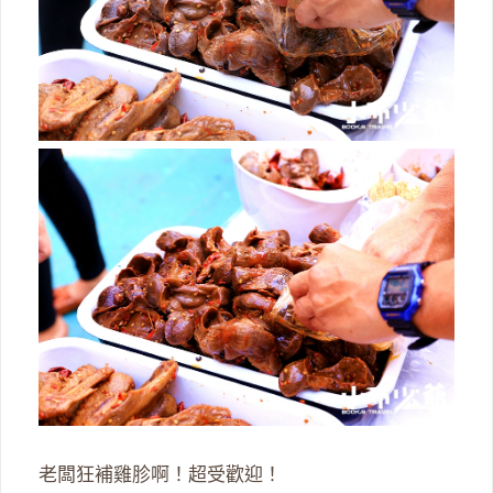
老闆狂補雞胗啊！超受歡迎！