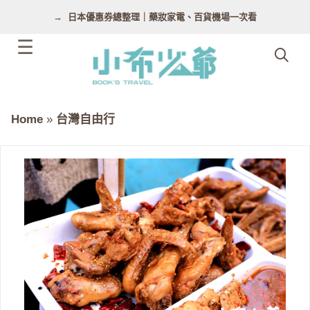
跳
日本優惠券總整理｜藥妝家電、百貨機場一次看
至
主
要
內
容
Home
»
台灣自由行