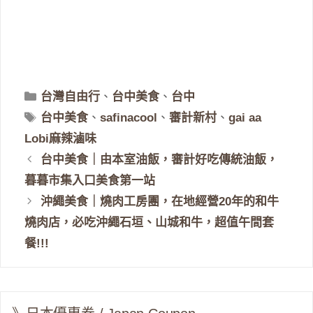
分
台灣自由行
、
台中美食
、
台中
類
標
台中美食
、
safinacool
、
審計新村
、
gai aa
籤
Lobi麻辣滷味
台中美食｜由本室油飯，審計好吃傳統油飯，
暮暮市集入口美食第一站
沖繩美食｜燒肉工房團，在地經營20年的和牛
燒肉店，必吃沖繩石垣、山城和牛，超值午間套
餐!!!