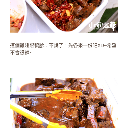
這個雞翅跟鴨胗…不說了，先各來一份吧XD~希望
不會很辣~