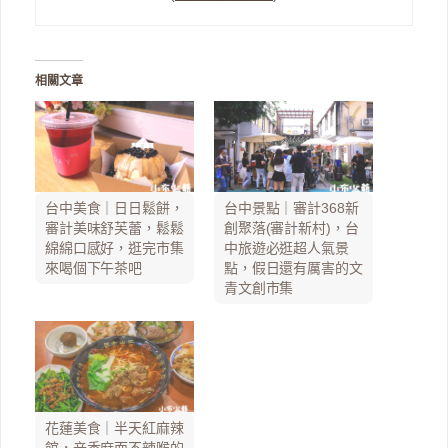
相關文章
台中美食｜日日鬆餅，
台中景點｜審計368新
審計美味舒芙蕾，鬆鬆
創聚落(審計新村)，台
綿綿口感好，逛完市集
中旅遊必逛超人氣景
來喝個下午茶吧
點，假日還有厲害的文
青文創市集
花蓮美食｜半天紅麻辣
館，辛香麻而不辣喉的