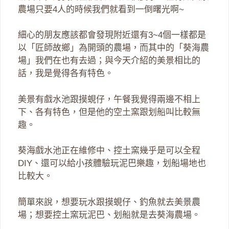
農場只要4人的時候我們就看到一倒曙光啊~
細心的朋友應該都會發現附近還有3~4個一樣都是
以「匠師故鄉」為開頭的農場，而其中的「葵海農
場」我們在也有去過；與今天介紹的美景相比的
話，我是覺得各有特色。
美景有戲水池跟摸蜆仔，午餐我覺得兩邊不相上
下、各有特色，但是他的空土窯跟划船叫比較無
趣。
葵海戲水池正在維修中、控土窯幾乎是可以全程
DIY、還可以給小孩體驗玩泥巴樂趣，划船場地也
比較大。
簡單來說，想要玩水跟摸蜆仔、釣魚就去美景農
場；想要控土窯玩泥巴、划船就是去葵海農場。