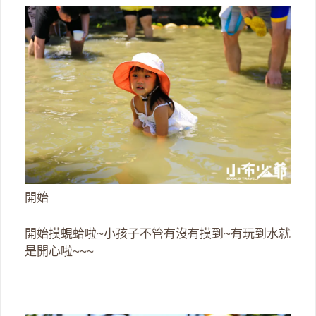
開始
開始摸蜆蛤啦~小孩子不管有沒有摸到~有玩到水就
是開心啦~~~