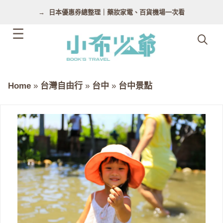
跳
日本優惠券總整理｜藥妝家電、百貨機場一次看
至
主
要
內
容
Home
»
台灣自由行
»
台中
»
台中景點