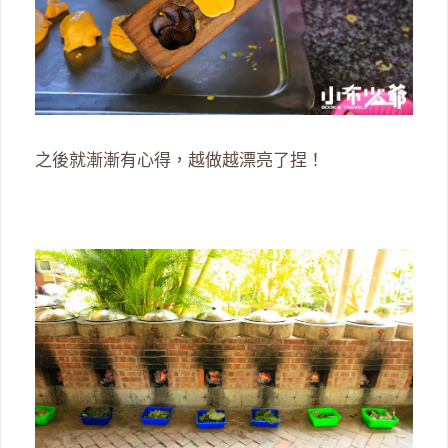
之後就漸漸有心得，越做越漂亮了捏！