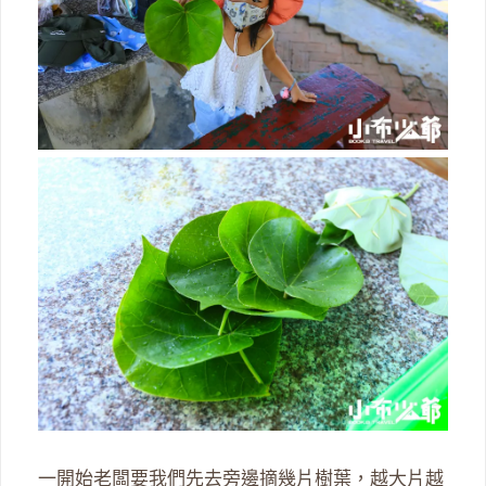
一開始老闆要我們先去旁邊摘幾片樹葉，越大片越