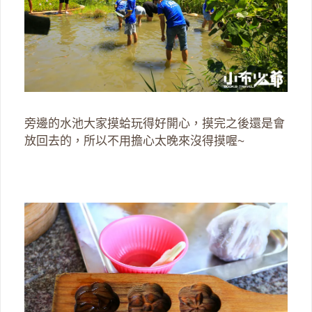
旁邊的水池大家摸蛤玩得好開心，摸完之後還是會
放回去的，所以不用擔心太晚來沒得摸喔~