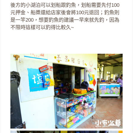
後方的小湖泊可以划船跟釣魚，划船需要先付100
元押金、船槳還給店家後會將100元退回；釣魚則
是一竿200，想要釣魚的建議一早來就先釣，因為
不限時這樣可以釣得比較久~