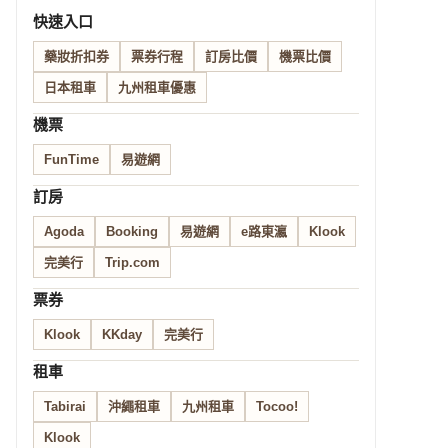
快速入口
藥妝折扣券
票券行程
訂房比價
機票比價
日本租車
九州租車優惠
機票
FunTime
易遊網
訂房
Agoda
Booking
易遊網
e路東瀛
Klook
完美行
Trip.com
票券
Klook
KKday
完美行
租車
Tabirai
沖繩租車
九州租車
Tocoo!
Klook