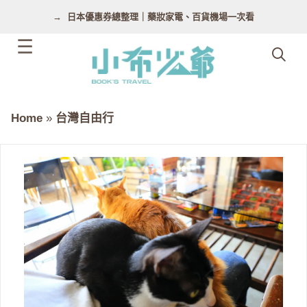
跳
日本優惠券總整理｜藥妝家電、百貨機場一次看
至
主
要
內
容
Home
»
台灣自由行