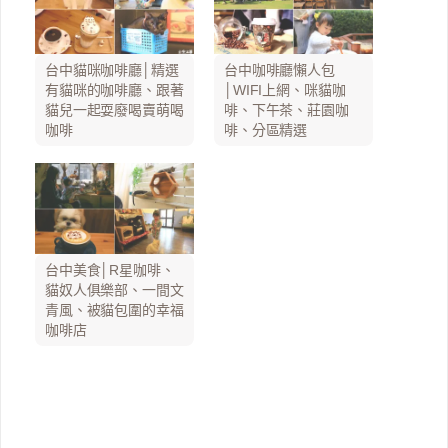
台中貓咪咖啡廳│精選
台中咖啡廳懶人包
有貓咪的咖啡廳、跟著
│WIFI上網、咪貓咖
貓兒一起耍廢喝賣萌喝
啡、下午茶、莊園咖
咖啡
啡、分區精選
台中美食│R星咖啡、
貓奴人俱樂部、一間文
青風、被貓包圍的幸福
咖啡店