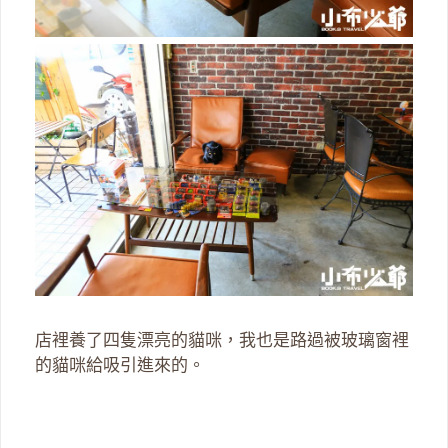
店裡養了四隻漂亮的貓咪，我也是路過被玻璃窗裡
的貓咪給吸引進來的。