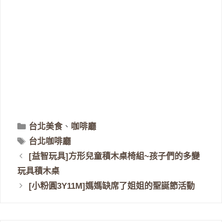
分
台北美食
、
咖啡廳
類
標
台北咖啡廳
籤
[益智玩具]方形兒童積木桌椅組~孩子們的多變
玩具積木桌
[小粉圓3Y11M]媽媽缺席了姐姐的聖誕節活動