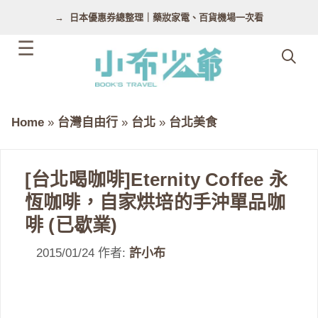
跳
日本優惠券總整理｜藥妝家電、百貨機場一次看
至
主
要
內
容
Home
»
台灣自由行
»
台北
»
台北美食
[台北喝咖啡]Eternity Coffee 永
恆咖啡，自家烘培的手沖單品咖
啡 (已歇業)
2015/01/24
作者:
許小布