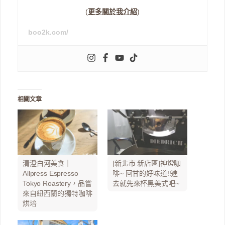
(
更多關於我介紹
)
boo2k.com/
相關文章
清澄白河美食｜
[新北市 新店區]神燈咖
Allpress Espresso
啡~ 回甘的好味道!!進
Tokyo Roastery，品嘗
去就先來杯黑美式吧~
來自紐西蘭的獨特咖啡
烘培