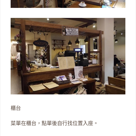
櫃台
菜單在櫃台，點單後自行找位置入座。