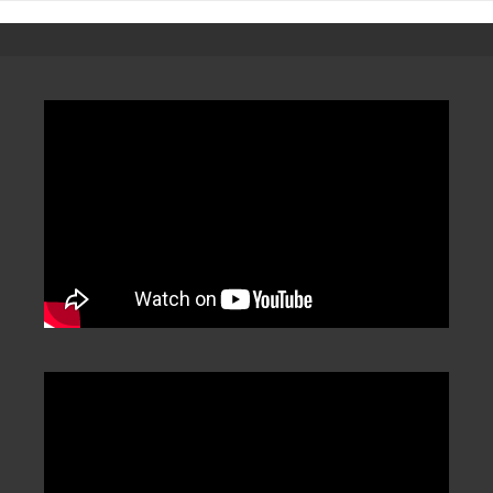
章
分
類
/
Categorization