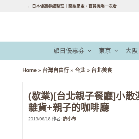
跳
日本優惠券總整理｜藥妝家電、百貨機場一次看
至
主
要
內
容
旅日優惠券
東京
大阪
Home
»
台灣自由行
»
台北
»
台北美食
(歇業)[台北親子餐廳]小散漫C
雜貨+親子的咖啡廳
2013/06/18
作者:
許小布