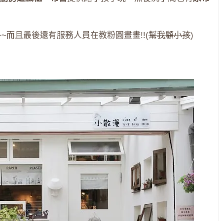
~而且最後還有服務人員在教粉圓畫畫!!(
幫我顧小孩
)