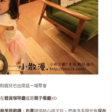
粉圓兒也出席這一場聚會
在
雜貨咖啡廳
或是
親子餐廳
XD
廚房遊戲櫃
、
布書
提供給小孩子玩，然後洗手間也有
尿布