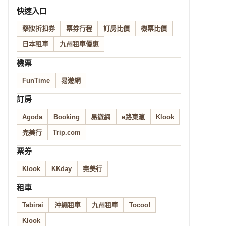
快速入口
藥妝折扣券
票券行程
訂房比價
機票比價
日本租車
九州租車優惠
機票
FunTime
易遊網
訂房
Agoda
Booking
易遊網
e路東瀛
Klook
完美行
Trip.com
票券
Klook
KKday
完美行
租車
Tabirai
沖繩租車
九州租車
Tocoo!
Klook