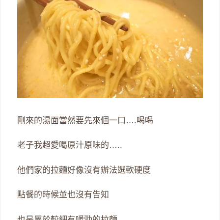
剛來的湯面當然要先來個一口….喝喝
老子我超愛喝原汁原味的…..
他們家的拉麵好像沒有辦法選軟硬度
點餐的時候並也沒有告知
也是屬於較細有嚼勁的拉麵