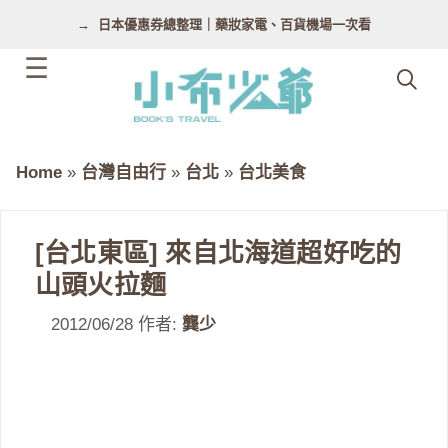
跳
日本優惠券總整理｜藥妝家電、百貨機場一次看
至
主
要
內
容
Home
»
台灣自由行
»
台北
»
台北美食
[台北東區] 來自北海道超好吃的
山頭火拉麵
2012/06/28
作者:
龔少