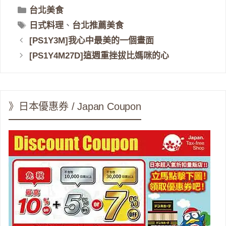
分
台北美食
類
標
日式料理
、
台北推薦美食
籤
[PS1Y3M]我心中最美的一個畫面
[PS1Y4M27D]這週重挫拔比媽咪的心
》日本優惠券 / Japan Coupon