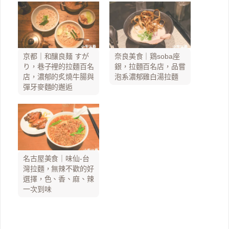
京都｜和釀良麺 すが
奈良美食｜鶏soba座
り，巷子裡的拉麵百名
銀，拉麵百名店，品嘗
店，濃郁的炙燒牛腸與
泡系濃郁雞白湯拉麵
彈牙麥麵的邂逅
名古屋美食｜味仙-台
灣拉麵，無辣不歡的好
選擇，色、香、麻、辣
一次到味