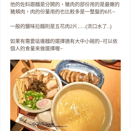
他的佐料跟麵是分開的，豬肉的部份用的是最嫩的
豬頰肉，肉的份量用的也比較多是一整盤的6片~
一般的鹽味拉麵則是五花肉2片…..(流口水了..)
如果有需要這邊麵的選擇適有大中小碗的~可以依
個人的食量來做選擇喔~