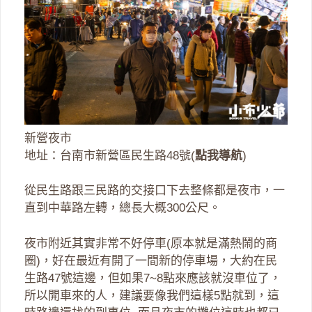
新營夜市
地址：台南市新營區民生路48號(
點我導航
)
從民生路跟三民路的交接口下去整條都是夜市，一
直到中華路左轉，總長大概300公尺。
夜市附近其實非常不好停車(原本就是滿熱鬧的商
圈)，好在最近有開了一間新的停車場，大約在民
生路47號這邊，但如果7~8點來應該就沒車位了，
所以開車來的人，建議要像我們這樣5點就到，這