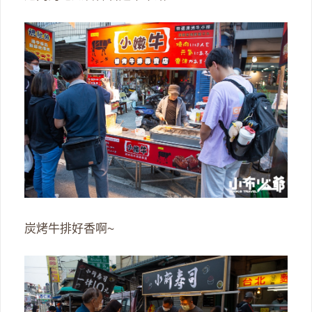
炭烤牛排好香啊~