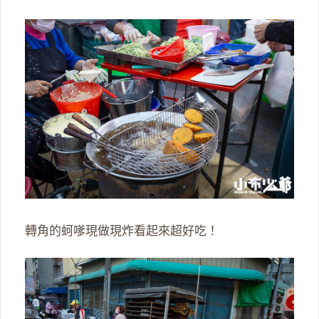
轉角的蚵嗲現做現炸看起來超好吃！