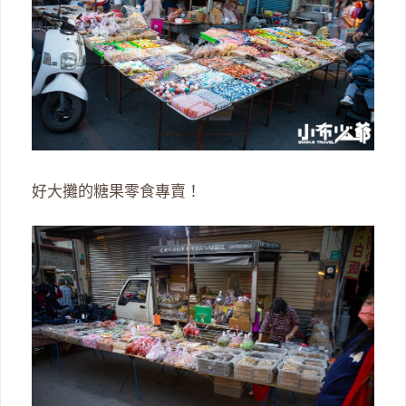
好大攤的糖果零食專賣！