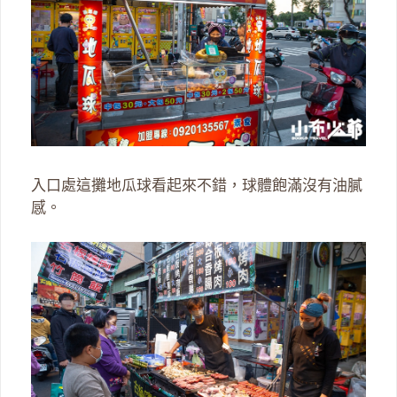
入口處這攤地瓜球看起來不錯，球體飽滿沒有油膩
感。