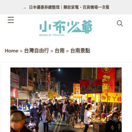
跳
日本優惠券總整理｜藥妝家電、百貨機場一次看
至
主
要
內
容
Home
»
台灣自由行
»
台南
»
台南景點