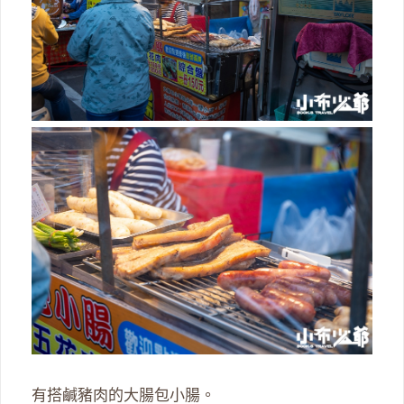
有搭鹹豬肉的大腸包小腸。