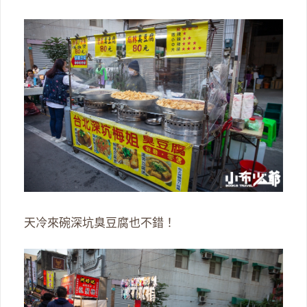
天冷來碗深坑臭豆腐也不錯！