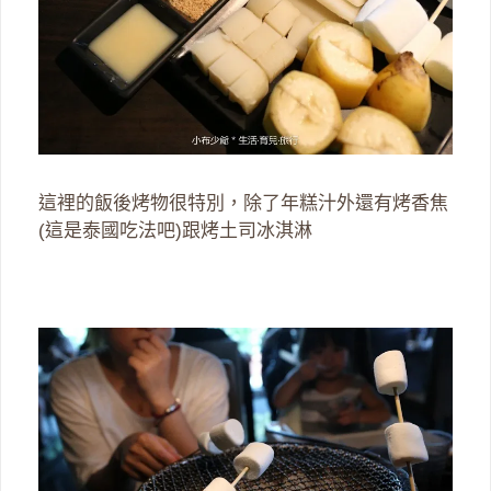
這裡的飯後烤物很特別，除了年糕汁外還有烤香焦
(這是泰國吃法吧)跟烤土司冰淇淋