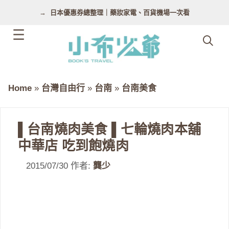
跳
日本優惠券總整理｜藥妝家電、百貨機場一次看
至
主
要
內
容
Home
»
台灣自由行
»
台南
»
台南美食
▌台南燒肉美食 ▌七輪燒肉本舖
中華店 吃到飽燒肉
2015/07/30
作者:
龔少