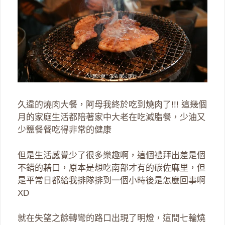
久違的燒肉大餐，阿母我終於吃到燒肉了!!! 這幾個
月的家庭生活都陪著家中大老在吃減脂餐，少油又
少鹽餐餐吃得非常的健康
但是生活感覺少了很多樂趣啊，這個禮拜出差是個
不錯的藉口，原本是想吃南部才有的碳佐麻里，但
是平常日都給我排隊排到一個小時後是怎麼回事啊
XD
就在失望之餘轉彎的路口出現了明燈，這間七輪燒