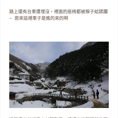
路上還有台車遭埋沒，裡面的座椅都被猴子給蹂躪
~ 原來這裡車子是進的來的啊