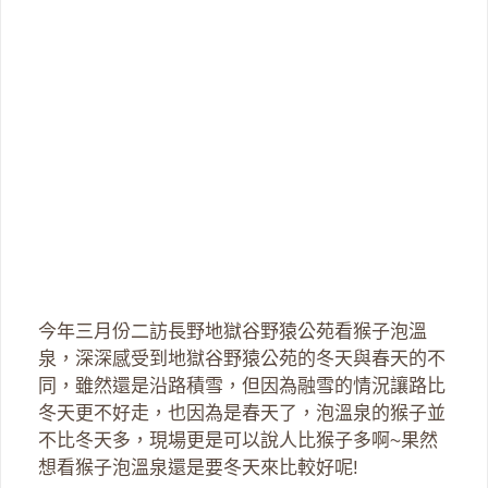
今年三月份二訪長野地獄谷野猿公苑看猴子泡溫
泉，深深感受到地獄谷野猿公苑的冬天與春天的不
同，雖然還是沿路積雪，但因為融雪的情況讓路比
冬天更不好走，也因為是春天了，泡溫泉的猴子並
不比冬天多，現場更是可以說人比猴子多啊~果然
想看猴子泡溫泉還是要冬天來比較好呢!