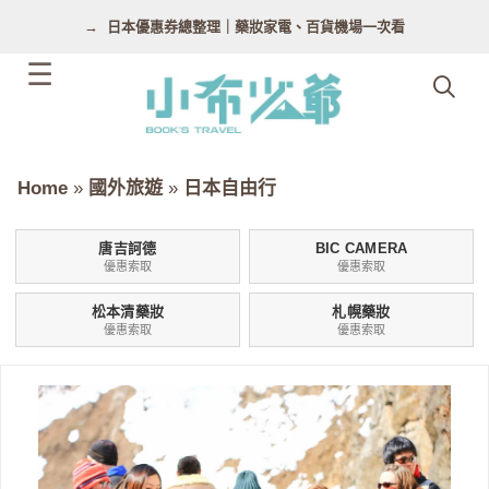
跳
日本優惠券總整理｜藥妝家電、百貨機場一次看
至
主
要
內
容
Home
»
國外旅遊
»
日本自由行
唐吉訶德
BIC CAMERA
優惠索取
優惠索取
松本清藥妝
札幌藥妝
優惠索取
優惠索取