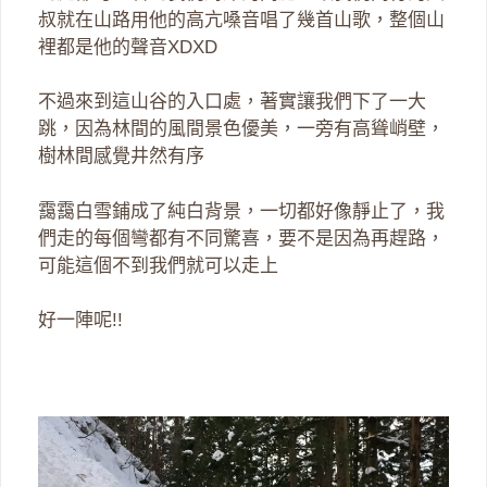
叔就在山路用他的高亢嗓音唱了幾首山歌，整個山
裡都是他的聲音XDXD
不過來到這山谷的入口處，著實讓我們下了一大
跳，因為林間的風間景色優美，一旁有高聳峭壁，
樹林間感覺井然有序
靄靄白雪鋪成了純白背景，一切都好像靜止了，我
們走的每個彎都有不同驚喜，要不是因為再趕路，
可能這個不到我們就可以走上
好一陣呢!!