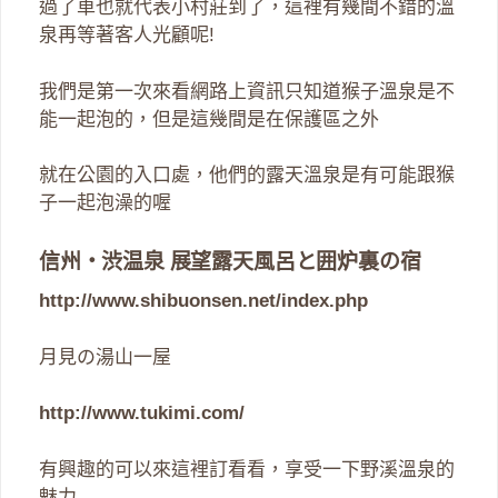
過了車也就代表小村莊到了，這裡有幾間不錯的溫
泉再等著客人光顧呢!
我們是第一次來看網路上資訊只知道猴子溫泉是不
能一起泡的，但是這幾間是在保護區之外
就在公園的入口處，他們的露天溫泉是有可能跟猴
子一起泡澡的喔
信州・渋温泉 展望露天風呂と囲炉裏の宿
http://www.shibuonsen.net/index.php
月見の湯山一屋
http://www.tukimi.com/
有興趣的可以來這裡訂看看，享受一下野溪溫泉的
魅力