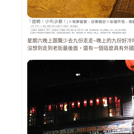
星期六晚上跟龔少去九份走走~晚上的九份好冷唷
沒想到走到老街最後面，還有一個這麼具有外國