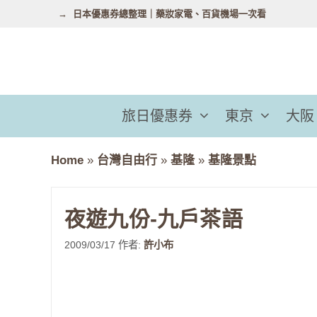
跳
日本優惠券總整理｜藥妝家電、百貨機場一次看
至
主
要
內
容
旅日優惠券
東京
大阪
Home
»
台灣自由行
»
基隆
»
基隆景點
夜遊九份-九戶茶語
2009/03/17
作者:
許小布