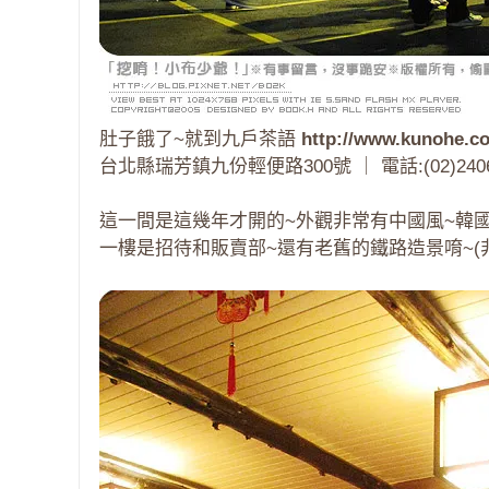
肚子餓了~就到九戶茶語
http://www.kunohe.c
台北縣瑞芳鎮九份輕便路300號 ｜ 電話:(02)2406338
這一間是這幾年才開的~外觀非常有中國風~韓
一樓是招待和販賣部~還有老舊的鐵路造景唷~(