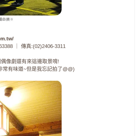
om.tw/
8 ｜ 傳真:(02)2406-3311
國偶像劇還有來這邊取景唷!
非常有味道~但是我忘記拍了@@)