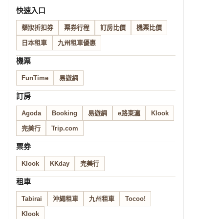
快速入口
藥妝折扣券
票券行程
訂房比價
機票比價
日本租車
九州租車優惠
機票
FunTime
易遊網
訂房
Agoda
Booking
易遊網
e路東瀛
Klook
完美行
Trip.com
票券
Klook
KKday
完美行
租車
Tabirai
沖繩租車
九州租車
Tocoo!
Klook