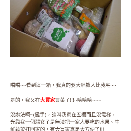
噹噹~~看到這一箱，我真的要大唱誰人比我宅~~
是的，我又在
大買家
買菜了!!!~哈哈哈~~~
沒辦法啊~(攤手)，誰叫我家在五樓而且沒電梯，
光靠我一個弱女子是無法把一家人要吃的水果、生
鮮蔬菜扛回家的，有大買家真是太方便了!!!