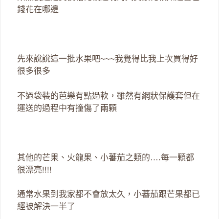
錢花在哪邊
先來說說這一批水果吧~~~我覺得比我上次買得好
很多很多
不過袋裝的芭樂有點過軟，雖然有網狀保護套但在
運送的過程中有撞傷了兩顆
其他的芒果、火龍果、小蕃茄之類的….每一顆都
很漂亮!!!!
通常水果到我家都不會放太久，小蕃茄跟芒果都已
經被解決一半了