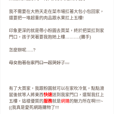
我不需要在大熱天走在菜市場扛著大包小包回家，
還要把一堆超重的肉品跟水果扛上五樓!
印象更深的就是帶小粉圓去買菜，終於把菜扛到家
門口，孩子哭著要我抱她上樓……….(攤手)
怎麼辦呢…..?
母女抱著在家門口一起哭好了…
有了大買家，我跟粉圓就可以在家吹冷氣，點點滑
鼠後就等人將東西
快速
送到我家門口，還幫我扛上
五樓，這樣優質的
服務
就是
網購
的魅力所在啊!!!!~
((我真是愛死網路購物了!!!