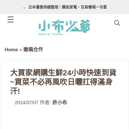
跳
日本優惠券總整理｜藥妝家電、百貨機場一次看
至
主
要
內
容
Home
»
邀稿合作
大買家網購生鮮24小時快速到貨
~買菜不必再風吹日曬扛得滿身
汗!
2014/07/07
作者:
許小布