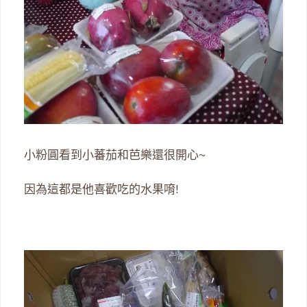
小粉圓看到小蕃茄和芭樂還很開心~
因為這都是他喜歡吃的水果唷!