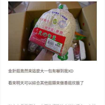
金針菇竟然來這麼大一包有嚇到我XD
看來明天可以綜合其他菇類來做香菇炊飯了