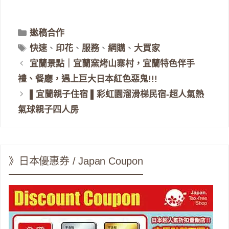
分
邀稿合作
類
標
快速
、
印花
、
服務
、
網購
、
大買家
籤
宜蘭景點｜宜蘭窯烤山寨村，宜蘭特色伴手
禮、餐廳，遇上巨大日本紅色惡鬼!!!
▌宜蘭親子住宿 ▌彩虹園溜滑梯民宿-超人氣熱
氣球親子四人房
》日本優惠券 / Japan Coupon