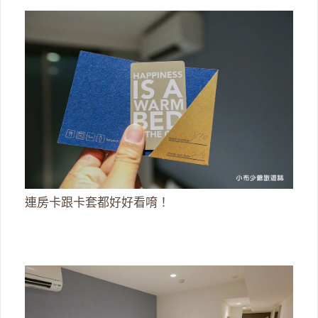
連房卡跟卡套都好好看唷！