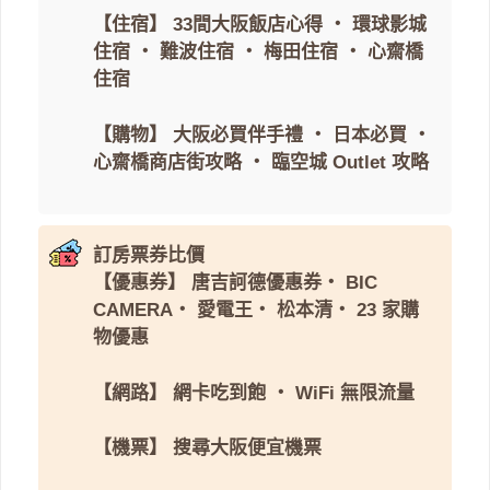
【住宿】
33間大阪飯店心得
・
環球影城
住宿
・
難波住宿
・
梅田住宿
・
心齋橋
住宿
【購物】
大阪必買伴手禮
・
日本必買
・
心齋橋商店街攻略
・
臨空城 Outlet 攻略
訂房票券比價
【優惠券】
唐吉訶德優惠券
・
BIC
CAMERA
・
愛電王
・
松本清
・
23 家購
物優惠
【網路】
網卡吃到飽
・
WiFi 無限流量
【機票】
搜尋大阪便宜機票