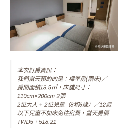
本次訂房資訊：
我們當天預約的是：標準房(兩床)／
房間面積18.5㎡，床舖尺寸：
110cm×200cm 2張
2位大人 + 2位兒童（8和6歲）／12歲
以下兒童不加床免住宿費，當天房價
TWD5，518.21