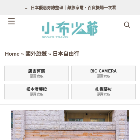
跳
日本優惠券總整理｜藥妝家電、百貨機場一次看
至
主
要
內
容
Home
»
國外旅遊
»
日本自由行
唐吉訶德
BIC CAMERA
優惠索取
優惠索取
松本清藥妝
札幌藥妝
優惠索取
優惠索取