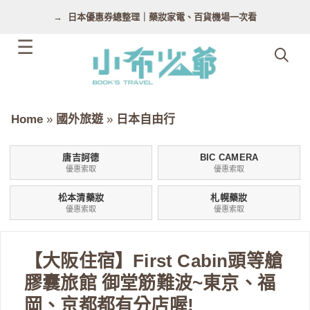
跳
日本優惠券總整理｜藥妝家電、百貨機場一次看
至
主
要
內
容
Home
»
國外旅遊
»
日本自由行
唐吉訶德
BIC CAMERA
優惠索取
優惠索取
松本清藥妝
札幌藥妝
優惠索取
優惠索取
【大阪住宿】First Cabin頭等艙
膠囊旅館 御堂筋難波~東京、福
岡、京都都有分店喔!