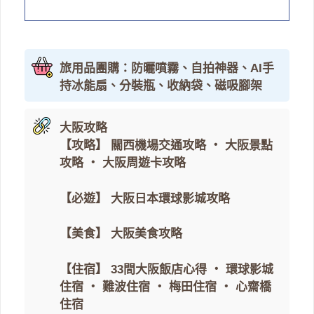
旅用品團購：防曬噴霧、自拍神器、AI手
持冰能扇、分裝瓶、收納袋、磁吸腳架
大阪攻略
【攻略】
關西機場交通攻略
・
大阪景點
攻略
・
大阪周遊卡攻略
【必遊】
大阪日本環球影城攻略
【美食】
大阪美食攻略
【住宿】
33間大阪飯店心得
・
環球影城
住宿
・
難波住宿
・
梅田住宿
・
心齋橋
住宿