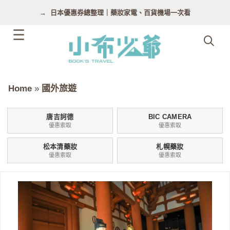
跳
日本優惠券總整理｜藥妝家電、百貨機場一次看
至
主
要
內
容
Home
»
國外旅遊
唐吉訶德
BIC CAMERA
優惠索取
優惠索取
松本清藥妝
札幌藥妝
優惠索取
優惠索取