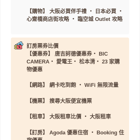
【購物】
大阪必買伴手禮
・
日本必買
・
心齋橋商店街攻略
・
臨空城 Outlet 攻略
訂房票券比價
【優惠券】
唐吉訶德優惠券
・
BIC
CAMERA
・
愛電王
・
松本清
・
23 家購
物優惠
【網路】
網卡吃到飽
・
WiFi 無限流量
【機票】
搜尋大阪便宜機票
【租車】
大阪租車比價
・
大阪租車
【訂房】
Agoda 優惠住宿
・
Booking 住