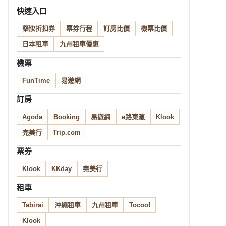
快速入口
藥妝折扣券
票券行程
訂房比價
機票比價
日本租車
九州租車優惠
機票
FunTime
易遊網
訂房
Agoda
Booking
易遊網
e路東瀛
Klook
完美行
Trip.com
票券
Klook
KKday
完美行
租車
Tabirai
沖繩租車
九州租車
Tocoo!
Klook