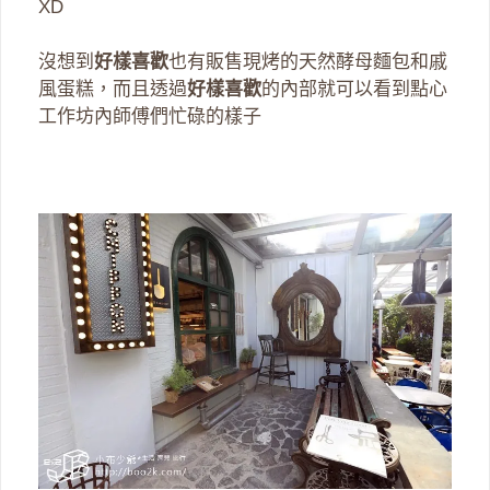
XD
沒想到
好樣喜歡
也有販售現烤的天然酵母麵包和戚
風蛋糕，而且透過
好樣喜歡
的內部就可以看到點心
工作坊內師傅們忙碌的樣子