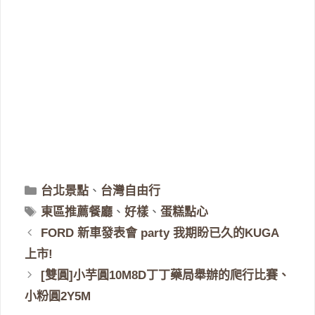
分
台北景點
、
台灣自由行
類
標
東區推薦餐廳
、
好樣
、
蛋糕點心
籤
FORD 新車發表會 party 我期盼已久的KUGA
上市!
[雙圓]小芋圓10M8D丁丁藥局舉辦的爬行比賽、
小粉圓2Y5M