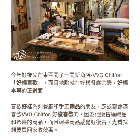
今年好樣又在東區開了一間新商店-VVG Chiffon
「
好樣喜歡
」，而且地點就在好樣餐廳旁邊，
好樣
本事
的正對面。
喜歡
好樣
系列餐廳和
手工織品
的朋友，應該都會滿
喜歡
VVG
Chiffon
好樣喜歡
的，因為他販售編織品
和週邊的商品，而且週邊商品感覺好復古，光看就
想要買回家收藏著。