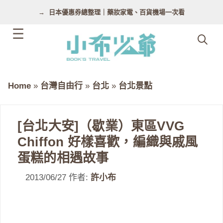
跳
日本優惠券總整理｜藥妝家電、百貨機場一次看
至
主
要
內
容
Home
»
台灣自由行
»
台北
»
台北景點
[台北大安]（歇業）東區VVG
Chiffon 好樣喜歡，編織與戚風
蛋糕的相遇故事
2013/06/27
作者:
許小布