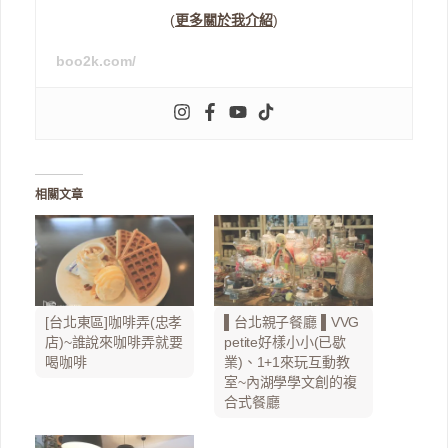
(
更多關於我介紹
)
boo2k.com/
相關文章
[台北東區]咖啡弄(忠孝
▌台北親子餐廳 ▌VVG
店)~誰說來咖啡弄就要
petite好樣小小(已歇
喝咖啡
業)、1+1來玩互動教
室~內湖學學文創的複
合式餐廳