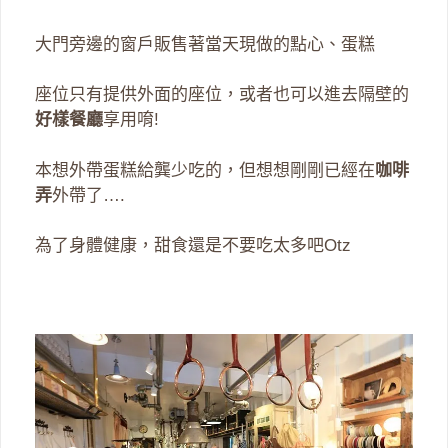
大門旁邊的窗戶販售著當天現做的點心、蛋糕
座位只有提供外面的座位，或者也可以進去隔壁的
好樣餐廳
享用唷!
本想外帶蛋糕給龔少吃的，但想想剛剛已經在
咖啡
弄
外帶了….
為了身體健康，甜食還是不要吃太多吧Otz