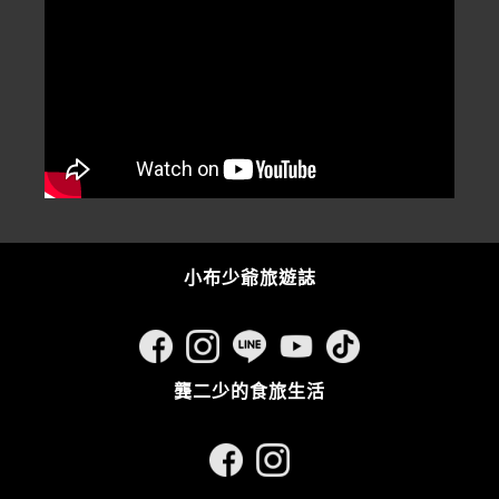
小布少爺旅遊誌
龔二少的食旅生活