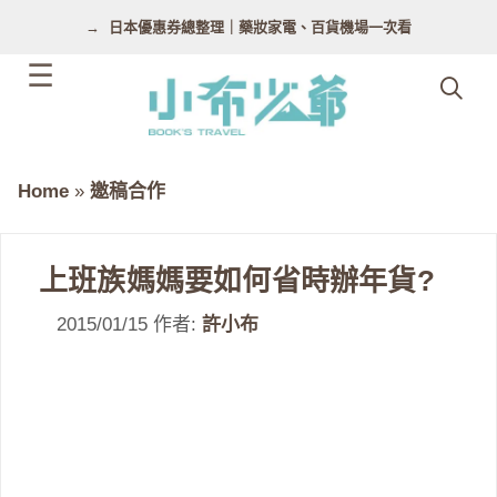
跳
日本優惠券總整理｜藥妝家電、百貨機場一次看
至
主
要
內
容
Home
»
邀稿合作
上班族媽媽要如何省時辦年貨?
2015/01/15
作者:
許小布