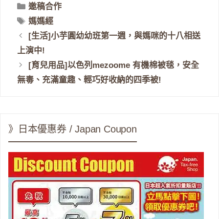
分
邀稿合作
類
標
媽媽經
籤
[生活]小芋圓幼幼班第一週，與媽咪的十八相送
上演中!
[育兒用品]以色列mezoome 有機棉被毯，安全
無毒、充滿童趣、輕巧好收納的四季被!
》日本優惠券 / Japan Coupon