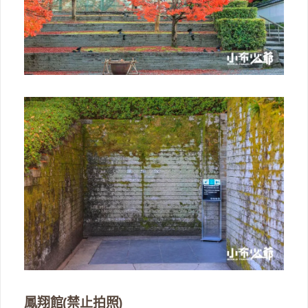
鳳翔館(禁止拍照)