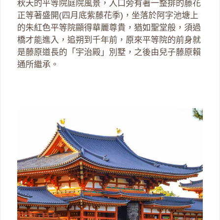
秋天的平等院庭院風景，入口旁有著一整排的藤花
正等著盛開(四月底紫藤花季)，坐落於阿字池塘上
的朱紅色平等院顯得華麗尊貴，猶如聖堂般，須過
橋才能進入，追朔到千年前，原來平等院的前身就
是藤原道長的「宇治殿」別墅，之後由兒子藤原賴
通所繼承。