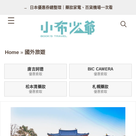
跳
日本優惠券總整理｜藥妝家電、百貨機場一次看
至
主
要
內
容
Home
»
國外旅遊
唐吉訶德
BIC CAMERA
優惠索取
優惠索取
松本清藥妝
札幌藥妝
優惠索取
優惠索取