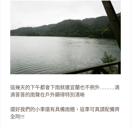
這幾天的下午都會下雨就連宜蘭也不例外………滴
滴答答的雨聲在戶外顯得特別清晰
還好我們的小車還有具備雨棚，這車可真謂配備齊
全阿!!!