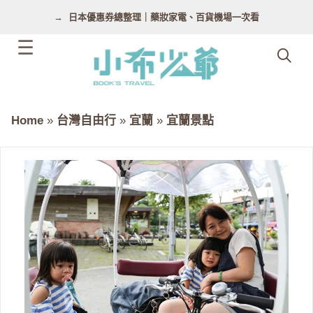
跳
日本優惠券總整理｜藥妝家電、百貨機場一次看
至
主
要
內
容
Home
»
台灣自由行
»
宜蘭
»
宜蘭景點