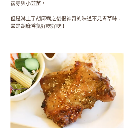
蓿芽與小荳苗，
但是淋上了胡麻醬之後很神奇的味道不見青草味，
盡是胡麻香氣好吃好吃!!