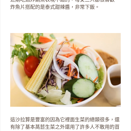
炸魚片搭配的是泰式甜辣醬，非常下飯。
這沙拉算是豐富的因為它裡面生菜的總類很多，還
有除了基本萵苣生菜之外還用了許多人不敢用的苜