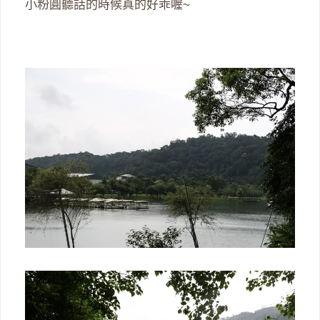
小粉圓聽話的時候真的好乖喔~