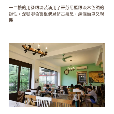
一二樓的用餐環境裝潢用了蒂芬尼藍跟淡木色調的
調性，深咖啡色窗框偶見仿古氣息，線條簡單又親
民