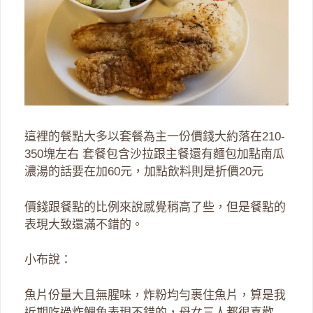
這裡的餐點大多以套餐為主一份價錢大約落在210-
350塊左右 套餐包含沙拉跟主餐還有麵包加點南瓜
濃湯的話要在加60元，加點飲料則是折價20元
價錢跟餐點的比例來說感覺稍高了些，但是餐點的
表現大致還滿不錯的。
小布說：
魚片份量大且無腥味，炸粉均勻裹住魚片，算是我
近期吃過炸鯛魚表現不錯的，母女三人都很喜歡