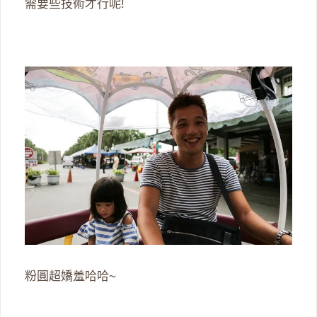
需要些技術才行呢!
粉圓超嬌羞哈哈~