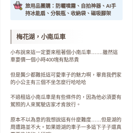
旅用品團購：防曬噴霧、自拍神器、AI手
持冰能扇、分裝瓶、收納袋、磁吸腳架
梅花湖，小南瓜車
小布說來這一定要來租著個小南瓜車…….雖然這
車要價一個小時400塊有點昂貴
但是龔少都難抵這可愛車子的魅力啊，畢竟我們家
的小公主有三個不坐怎麼行哈哈哈
不過租這小南瓜車是有些條件的，因為他必須要有
駕照的人來駕駛店家才肯放行。
原本不以為意的我想說這有什麼難度……但是湖的
周遭路並不大。如果遊湖的車子一多這下子子還真