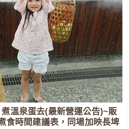
煮溫泉蛋去(最新營運公告)~販
/煮食時間建議表，同場加映長埤