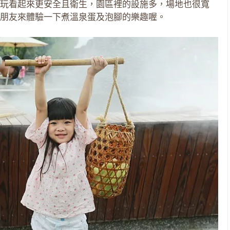
玩看起來更安全且衛生，園區裡的設施多，場地也很寬
朋友來體驗一下煮溫泉蛋及泡腳的樂趣喔。