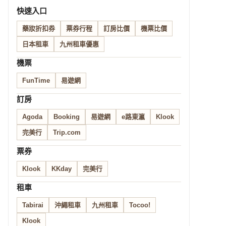
快速入口
藥妝折扣券
票券行程
訂房比價
機票比價
日本租車
九州租車優惠
機票
FunTime
易遊網
訂房
Agoda
Booking
易遊網
e路東瀛
Klook
完美行
Trip.com
票券
Klook
KKday
完美行
租車
Tabirai
沖繩租車
九州租車
Tocoo!
Klook