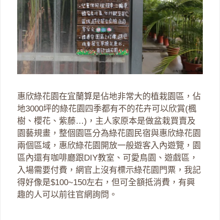
惠欣綠花園在宜蘭算是佔地非常大的植栽園區，佔
地3000坪的綠花園四季都有不的花卉可以欣賞(楓
樹、櫻花、紫藤…)，主人家原本是做盆栽買賣及
園藝規畫，整個園區分為綠花園民宿與惠欣綠花園
兩個區域，惠欣綠花園開放一般遊客入內遊覽，園
區內還有咖啡廳跟DIY教室、可愛鳥園、遊戲區，
入場需要付費，網官上沒有標示綠花園門票，我記
得好像是$100~150左右，但可全額抵消費，有興
趣的人可以前往官網詢問。