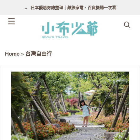
跳
日本優惠券總整理｜藥妝家電、百貨機場一次看
至
主
要
內
容
Home
»
台灣自由行