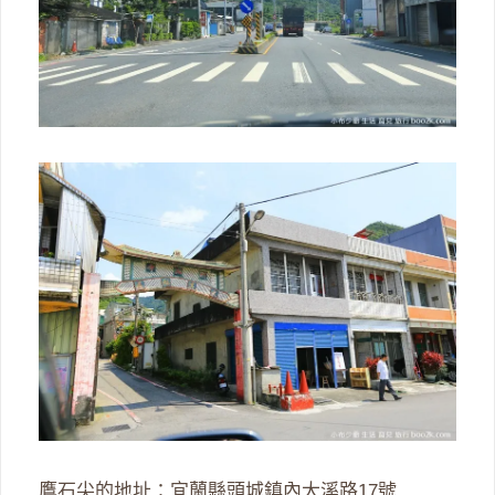
鷹石尖的地址：宜蘭縣頭城鎮內大溪路17號