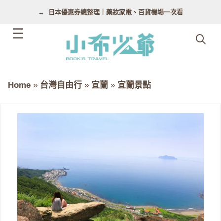
跳
日本優惠券總整理｜藥妝家電、百貨機場一次看
至
主
要
內
容
Home
»
台灣自由行
»
宜蘭
»
宜蘭景點