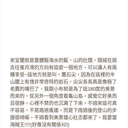
來宜蘭就是要體驗海水的藍、山的壯闊，頭城在過
去往蜜月灣的方向有這麼一個地方，可以讓人有兩
種享受~這地方就是叫，鷹石尖，因為在這裡的半
山腰上有塊非常奇特的岩石，尖尖長長真是像極了
老鷹的嘴巴了，我跟小布就是為了這180度的美景
而來的，從另外一個角度看龜山島，感覺它好美而
且很靜，心裡不禁的也沉澱了下來，不過來這可真
不容易，不是路途遙遠，而是下雨過後的登山的步
道很崎嶇，不過看到美景雄心壯志都來了，我要當
海賊王!!!!(好像沒有關係XD)