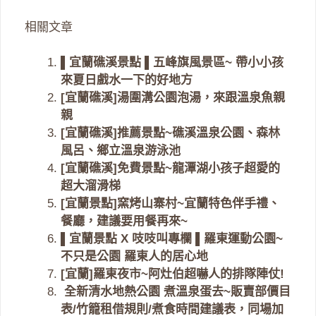
相關文章
▌宜蘭礁溪景點 ▌五峰旗風景區~ 帶小小孩
來夏日戲水一下的好地方
[宜蘭礁溪]湯圍溝公園泡湯，來跟溫泉魚親
親
[宜蘭礁溪]推薦景點~礁溪溫泉公園、森林
風呂、鄉立溫泉游泳池
[宜蘭礁溪]免費景點~龍潭湖小孩子超愛的
超大溜滑梯
[宜蘭景點]窯烤山寨村~宜蘭特色伴手禮、
餐廳，建議要用餐再來~
▌宜蘭景點 X 吱吱叫專欄 ▌羅東運動公園~
不只是公園 羅東人的居心地
[宜蘭]羅東夜市~阿灶伯超嚇人的排隊陣仗!
全新清水地熱公園 煮溫泉蛋去~販賣部價目
表/竹籠租借規則/煮食時間建議表，同場加