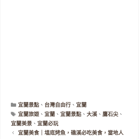
分
宜蘭景點
、
台灣自由行
、
宜蘭
類
標
宜蘭旅遊
、
宜蘭
、
宜蘭景點
、
大溪
、
鷹石尖
、
籤
宜蘭美景
、
宜蘭必玩
宜蘭美食｜塭底烤魚，礁溪必吃美食，當地人