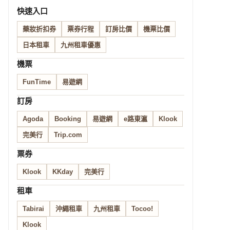
快速入口
藥妝折扣券
票券行程
訂房比價
機票比價
日本租車
九州租車優惠
機票
FunTime
易遊網
訂房
Agoda
Booking
易遊網
e路東瀛
Klook
完美行
Trip.com
票券
Klook
KKday
完美行
租車
Tabirai
沖繩租車
九州租車
Tocoo!
Klook