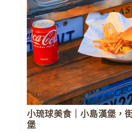
小琉球美食｜小島漢堡，
堡