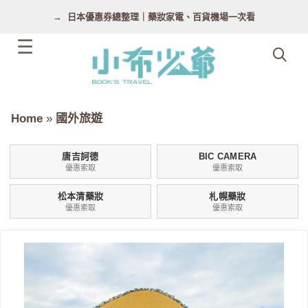
跳
日本優惠券總整理｜藥妝家電、百貨機場一次看
至
主
要
內
容
Home
»
國外旅遊
唐吉訶德
BIC CAMERA
優惠索取
優惠索取
松本清藥妝
札幌藥妝
優惠索取
優惠索取