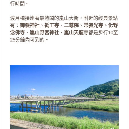
行時間。
渡月橋接連著最熱鬧的嵐山大街，附近的經典景點
有：
御髮神社
、
祗王寺
、
二尊院
、
常寂光寺
、
化野
念佛寺
、
嵐山野宮神社
、
嵐山天龍寺
都是步行10至
25分鐘內可到的。