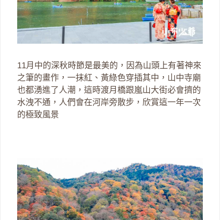
11月中的深秋時節是最美的，因為山頭上有著神來
之筆的畫作，一抹紅、黃綠色穿插其中，山中寺廟
也都湧進了人潮，這時渡月橋跟嵐山大街必會擠的
水洩不通，人們會在河岸旁散步，欣賞這一年一次
的極致風景