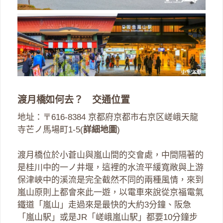
渡月橋如何去？ 交通位置
地址：〒616-8384 京都府京都市右京区嵯峨天龍
寺芒ノ馬場町1-5(
詳細地圖
)
渡月橋位於小蒼山與嵐山間的交會處，中間隔著的
是桂川中的一ノ井堰，這裡的水流平緩寬敞與上游
保津峽中的溪流是完全截然不同的兩種風情，來到
嵐山原則上都會來此一遊，以電車來說從京福電氣
鐵道「嵐山」走過來是最快的大約3分鐘、阪急
「嵐山駅」或是JR「嵯峨嵐山駅」都要10分鐘步