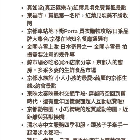
真如堂(真正極樂寺)紅葉見頃免費賞楓景點
東福寺，賞楓第一名所，紅葉見頃美不勝收
阿
京都車站地下街Porta 買衣購物攻略/日系品
牌大集合/京都在地知名餐廳通通有
金閣寺雪上妝 日本奇景之一 金閣寺雪景 拍
攝需要注意的幾件事
錦市場必吃必買26店家分享，京都人的廚
房，多采多姿的生鮮食品市場
京都水族館 小人小孩的最愛x綺麗的京都生
態x約會景點
東映太秦映畫村交通手段~穿越時空回到舊
時代，還有童年回憶假面超人互動展覽喔!
京都動物園，小巧精緻的超質感動物園，近
距離與猛獸接觸!
清水寺中文服務四季和服，跟孩子手牽手一
起漫步京都吧~