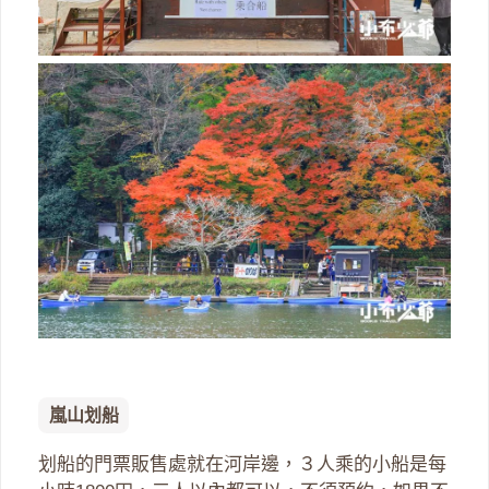
嵐山划船
划船的門票販售處就在河岸邊，３人乘的小船是每