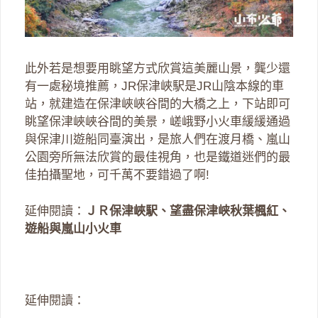
此外若是想要用眺望方式欣賞這美麗山景，龔少還
有一處秘境推薦，JR保津峽駅是JR山陰本線的車
站，就建造在保津峽峽谷間的大橋之上，下站即可
眺望保津峽峽谷間的美景，嵯峨野小火車緩緩通過
與保津川遊船同臺演出，是旅人們在渡月橋、嵐山
公園旁所無法欣賞的最佳視角，也是鐵道迷們的最
佳拍攝聖地，可千萬不要錯過了啊!
延伸閱讀：
ＪＲ保津峽駅、望盡保津峡秋葉楓紅、
遊船與嵐山小火車
延伸閱讀：