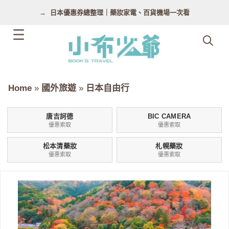
跳
日本優惠券總整理｜藥妝家電、百貨機場一次看
至
主
要
內
容
Home
»
國外旅遊
»
日本自由行
唐吉訶德
BIC CAMERA
優惠索取
優惠索取
松本清藥妝
札幌藥妝
優惠索取
優惠索取