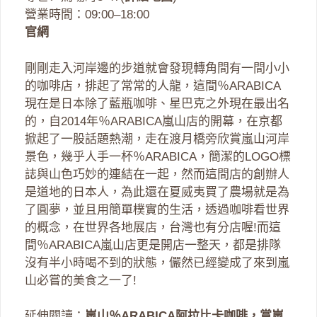
營業時間：09:00–18:00
官網
剛剛走入河岸邊的步道就會發現轉角間有一間小小
的咖啡店，排起了常常的人龍，這間％ARABICA
現在是日本除了藍瓶咖啡、星巴克之外現在最出名
的，自2014年％ARABICA嵐山店的開幕，在京都
掀起了一股話題熱潮，走在渡月橋旁欣賞嵐山河岸
景色，幾乎人手一杯％ARABICA，簡潔的LOGO標
誌與山色巧妙的連結在一起，然而這間店的創辦人
是道地的日本人，為此還在夏威夷買了農場就是為
了圓夢，並且用簡單樸實的生活，透過咖啡看世界
的概念，在世界各地展店，台灣也有分店喔!而這
間％ARABICA嵐山店更是開店一整天，都是排隊
沒有半小時喝不到的狀態，儼然已經變成了來到嵐
山必嘗的美食之一了!
延伸閱讀：
嵐山％ARABICA阿拉比卡咖啡，賞嵐