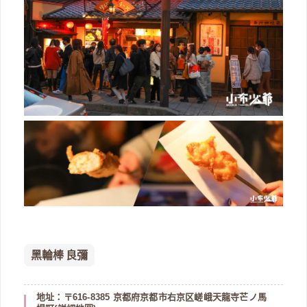
黑輪棒 良彌
地址：〒616-8385 京都府京都市右京区嵯峨天龍寺芒ノ馬