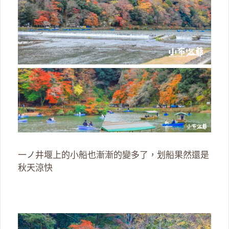
一ノ井堰上的小船也漸漸的變多了，划船果然還是
秋天涼快