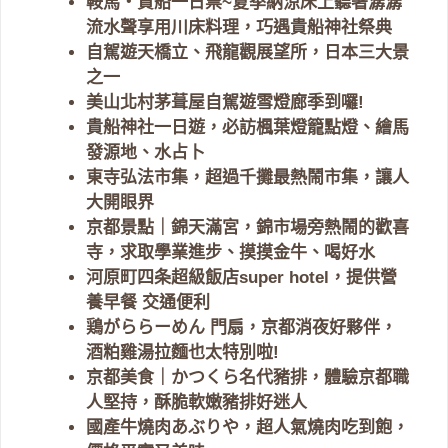
鞍馬・貴船一日票~夏季納涼床上聽著潺潺
流水聲享用川床料理，巧遇貴船神社祭典
自駕遊天橋立、飛龍觀展望所，日本三大景
之一
美山北村茅葺屋自駕遊雪燈廊季到囉!
貴船神社一日遊，必訪楓葉燈籠點燈、繪馬
發源地、水占卜
東寺弘法市集，超過千攤最熱鬧市集，讓人
大開眼界
京都景點｜錦天滿宮，錦市場旁熱鬧的歡喜
寺，求取學業進步、摸摸金牛、喝好水
河原町四条超級飯店super hotel，提供營
養早餐 交通便利
鶏がららーめん 門扇，京都消夜好夥伴，
酒粕雞湯拉麵也太特別啦!
京都美食｜かつくら名代豬排，體驗京都職
人堅持，酥脆軟嫩豬排好迷人
國產牛燒肉あぶりや，超人氣燒肉吃到飽，