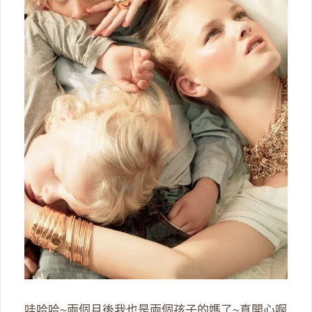
哇哈哈~兩個月後我也是兩個孩子的媽了~真開心啊