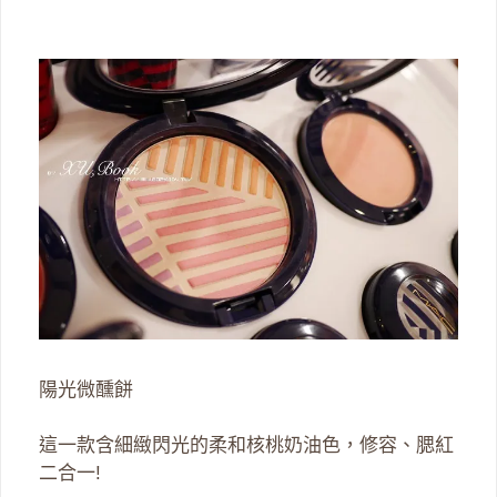
陽光微醺餅
這一款含細緻閃光的柔和核桃奶油色，修容、腮紅
二合一!