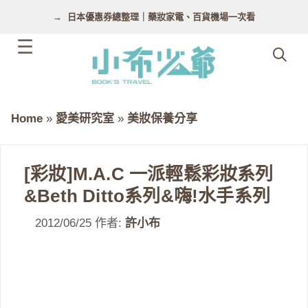
跳
日本優惠券總整理｜藥妝家電、百貨機場一次看
至
主
要
內
容
Home
»
愛美研究室
»
美妝保養分享
[彩妝]M.A.C 一派輕鬆彩妝系列
&Beth Ditto系列&嗨!水手系列
2012/06/25
作者:
許小布