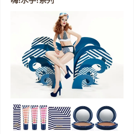
嗨!水手!系列