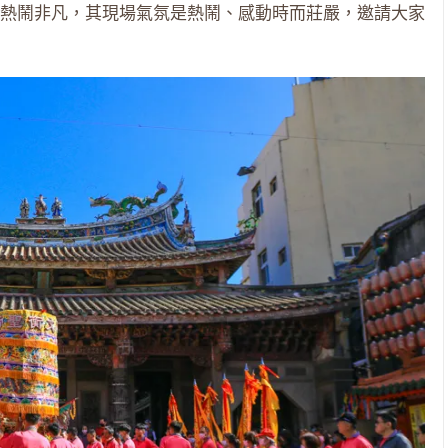
熱鬧非凡，其現場氣氛是熱鬧、感動時而莊嚴，邀請大家