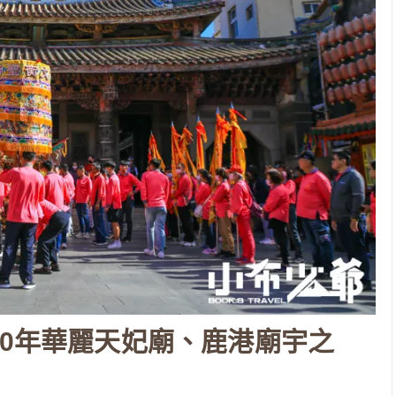
00年華麗天妃廟、鹿港廟宇之