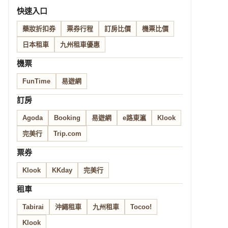
快速入口
藥妝折扣券
票券行程
訂房比價
機票比價
日本租車
九州租車優惠
機票
FunTime
易遊網
訂房
Agoda
Booking
易遊網
e路東瀛
Klook
完美行
Trip.com
票券
Klook
KKday
完美行
租車
Tabirai
沖繩租車
九州租車
Tocoo!
Klook