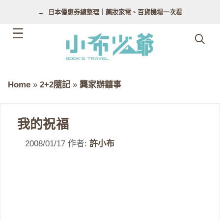
跳
日本優惠券總整理｜藥妝家電、百貨機場一次看
至
主
要
內
容
Home
»
2+2隨記
»
龔家辦囍事
我的祝福
2008/01/17
作者:
許小布