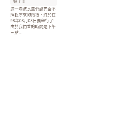
婚了!!!
這一場被長輩們說完全不
照程序來的婚禮，終於在
98年03月08日要舉行了!
由於我們看的時間是下午
三點…