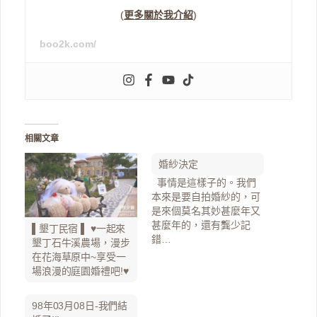
(
更多關於我介紹
)
boo2k.com/
相關文章
婚紗決定
事情是這樣子的。我們
本來是要自拍婚紗的，可
是來個莫名其妙甚麼年又
甚麼年的，還有龔少記
▌墾丁民宿 ▌ ♥一起來
錯…
墾丁石牛溪農場，漫步
在花海草原中~享受一
場浪漫的庭園婚禮吧!♥
98年03月08日-我們結