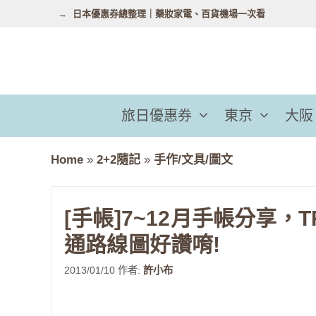
跳
日本優惠券總整理｜藥妝家電、百貨機場一次看
至
主
要
內
容
旅日優惠券
東京
大阪
Home
»
2+2隨記
»
手作/文具/圖文
[手帳]7~12月手帳分享，TR
通路線圖好讚唷!
2013/01/10
作者:
許小布