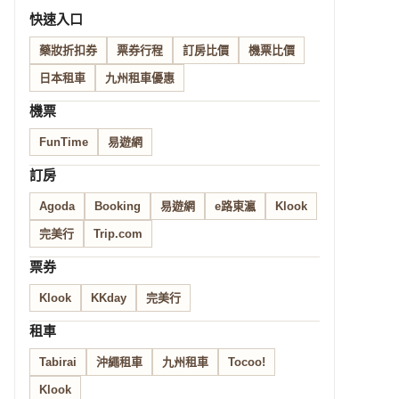
快速入口
藥妝折扣券
票券行程
訂房比價
機票比價
日本租車
九州租車優惠
機票
FunTime
易遊網
訂房
Agoda
Booking
易遊網
e路東瀛
Klook
完美行
Trip.com
票券
Klook
KKday
完美行
租車
Tabirai
沖繩租車
九州租車
Tocoo!
Klook