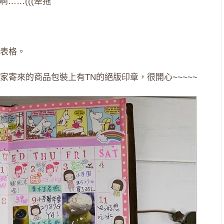
……(((牽拖
表格。
寄來的商品包裝上有TN的絕版印章，很開心~~~~~