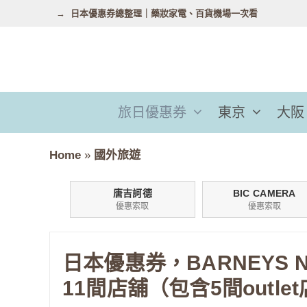
跳
日本優惠券總整理｜藥妝家電、百貨機場一次看
至
主
要
內
容
旅日優惠券
東京
大阪
Home
»
國外旅遊
唐吉訶德
BIC CAMERA
優惠索取
優惠索取
日本優惠券，BARNEYS 
11間店舖（包含5間outle