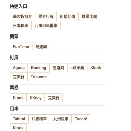
快速入口
藥妝折扣券
票券行程
訂房比價
機票比價
日本租車
九州租車優惠
機票
FunTime
易遊網
訂房
Agoda
Booking
易遊網
e路東瀛
Klook
完美行
Trip.com
票券
Klook
KKday
完美行
租車
Tabirai
沖繩租車
九州租車
Tocoo!
Klook